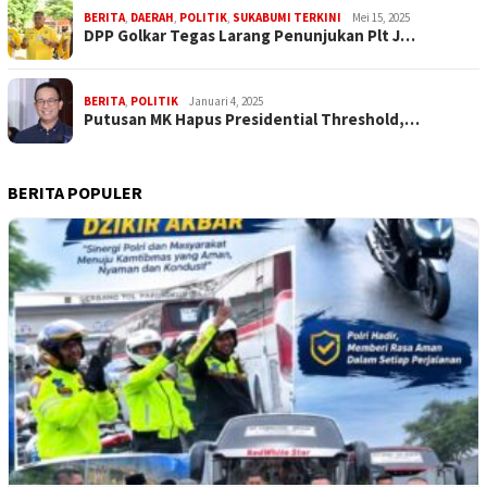
BERITA
,
DAERAH
,
POLITIK
,
SUKABUMI TERKINI
Mei 15, 2025
DPP Golkar Tegas Larang Penunjukan Plt J…
BERITA
,
POLITIK
Januari 4, 2025
Putusan MK Hapus Presidential Threshold,…
BERITA POPULER