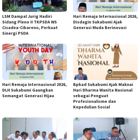
LSM Dampal Jurig Hadiri
Hari Remaja Internasional 2026,
Sidang Pleno II TKPSDA WS
Disdagin Sukabumi Ajak
Cisadea-Cibareno, Perkuat
Generasi Muda Berinovasi
Sinergi PSDA
Hari Remaja Internasional 2026,
Bpkad Sukabumi Ajak Maknai
DLH Sukabumi Gaungkan
Hari Dharma Wanita Nasional
Semangat Generasi Hijau
sebagai Penguat
Profesionalisme dan
Kepedulian Sosial