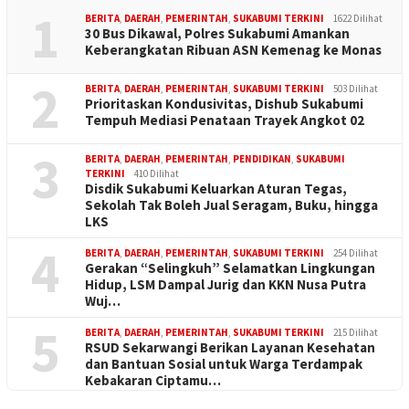
1
BERITA
,
DAERAH
,
PEMERINTAH
,
SUKABUMI TERKINI
1622 Dilihat
30 Bus Dikawal, Polres Sukabumi Amankan
Keberangkatan Ribuan ASN Kemenag ke Monas
2
BERITA
,
DAERAH
,
PEMERINTAH
,
SUKABUMI TERKINI
503 Dilihat
Prioritaskan Kondusivitas, Dishub Sukabumi
Tempuh Mediasi Penataan Trayek Angkot 02
3
BERITA
,
DAERAH
,
PEMERINTAH
,
PENDIDIKAN
,
SUKABUMI
TERKINI
410 Dilihat
Disdik Sukabumi Keluarkan Aturan Tegas,
Sekolah Tak Boleh Jual Seragam, Buku, hingga
LKS
4
BERITA
,
DAERAH
,
PEMERINTAH
,
SUKABUMI TERKINI
254 Dilihat
Gerakan “Selingkuh” Selamatkan Lingkungan
Hidup, LSM Dampal Jurig dan KKN Nusa Putra
Wuj…
5
BERITA
,
DAERAH
,
PEMERINTAH
,
SUKABUMI TERKINI
215 Dilihat
RSUD Sekarwangi Berikan Layanan Kesehatan
dan Bantuan Sosial untuk Warga Terdampak
Kebakaran Ciptamu…