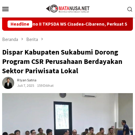
Loncat
Menu
ke
Mobile
konten
idang Pleno II TKPSDA WS Cisadea-Cibareno, Perkuat Sinergi PSD
Headline
Beranda
Berita
Dispar Kabupaten Sukabumi Dorong
Program CSR Perusahaan Berdayakan
Sektor Pariwisata Lokal
R Iyan Satria
Juli 7, 2025
159 Dilihat