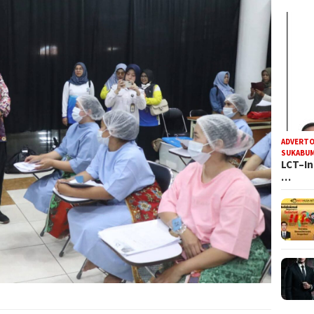
ADVERTO
SUKABUM
LCT–In
…