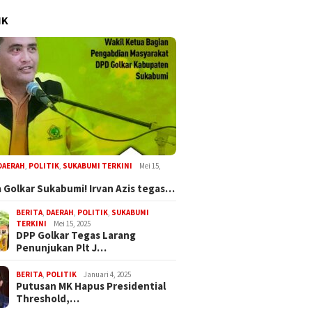
IK
DAERAH
,
POLITIK
,
SUKABUMI TERKINI
Mei 15,
 Golkar Sukabumi! Irvan Azis tegas…
BERITA
,
DAERAH
,
POLITIK
,
SUKABUMI
TERKINI
Mei 15, 2025
DPP Golkar Tegas Larang
Penunjukan Plt J…
BERITA
,
POLITIK
Januari 4, 2025
Putusan MK Hapus Presidential
Threshold,…