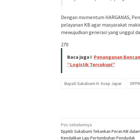
Dengan momentum HARGANAS, Pemka
pelayanan KB agar masyarakat makin
mewujudkan generasi yang unggul da
270
Baca juga !
Penanganan Bencana
“Logistik Tercukupi”
Bupati Sukabumi H. Asep Japar
DPPK
Navigasi
Pos sebelumnya
Dppkb Sukabumi Tekankan Peran KB dala
pos
Kendalikan Laju Pertumbuhan Penduduk