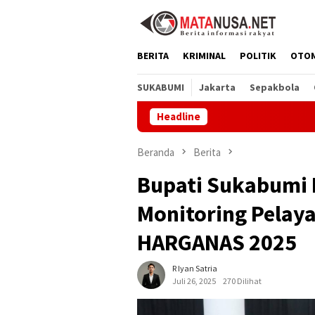
Loncat
ke
konten
BERITA
KRIMINAL
POLITIK
OTO
SUKABUMI
Jakarta
Sepakbola
Headline
Museum Ker
Beranda
Berita
Bupati Sukabumi 
Monitoring Pelay
HARGANAS 2025
R Iyan Satria
Juli 26, 2025
270 Dilihat