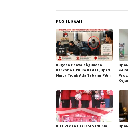
POS TERKAIT
Dugaan Penyalahgunaan
Dpmd
Narkoba Oknum Kades, Dprd
Kelol
Minta Tidak Ada Tebang Pilih
Prog
Kejar
HUT RI dan Hari ASI Sedunia,
Dpmd