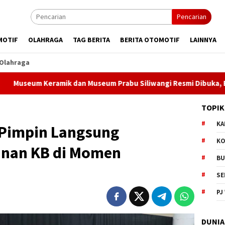
Pencarian
MOTIF
OLAHRAGA
TAG BERITA
BERITA OTOMOTIF
LAINNYA
Olahraga
amik dan Museum Prabu Siliwangi Resmi Dibuka, Bobby Maulana 
TOPIK
KA
Pimpin Langsung
KO
anan KB di Momen
BU
SE
PJ
DUNIA