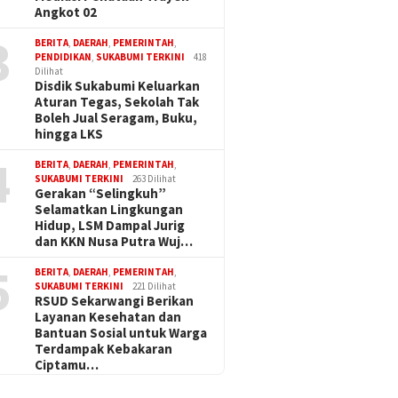
Angkot 02
3
BERITA
,
DAERAH
,
PEMERINTAH
,
PENDIDIKAN
,
SUKABUMI TERKINI
418
Dilihat
Disdik Sukabumi Keluarkan
Aturan Tegas, Sekolah Tak
Boleh Jual Seragam, Buku,
hingga LKS
4
BERITA
,
DAERAH
,
PEMERINTAH
,
SUKABUMI TERKINI
263 Dilihat
Gerakan “Selingkuh”
Selamatkan Lingkungan
Hidup, LSM Dampal Jurig
dan KKN Nusa Putra Wuj…
5
BERITA
,
DAERAH
,
PEMERINTAH
,
SUKABUMI TERKINI
221 Dilihat
RSUD Sekarwangi Berikan
Layanan Kesehatan dan
Bantuan Sosial untuk Warga
Terdampak Kebakaran
Ciptamu…