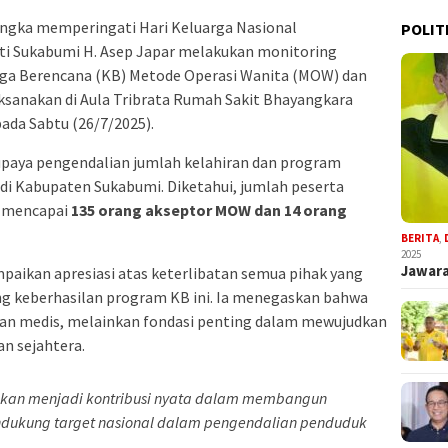
ngka memperingati Hari Keluarga Nasional
POLIT
ti Sukabumi H. Asep Japar melakukan monitoring
rga Berencana (KB) Metode Operasi Wanita (MOW) dan
ksanakan di Aula Tribrata Rumah Sakit Bhayangkara
ada Sabtu (26/7/2025).
 upaya pengendalian jumlah kelahiran dan program
 di Kabupaten Sukabumi. Diketahui, jumlah peserta
i mencapai
135 orang akseptor MOW dan 14 orang
BERITA
,
2025
Jawara
ikan apresiasi atas keterlibatan semua pihak yang
g keberhasilan program KB ini. Ia menegaskan bahwa
nan medis, melainkan fondasi penting dalam mewujudkan
an sejahtera.
apkan menjadi kontribusi nyata dalam membangun
ndukung target nasional dalam pengendalian penduduk