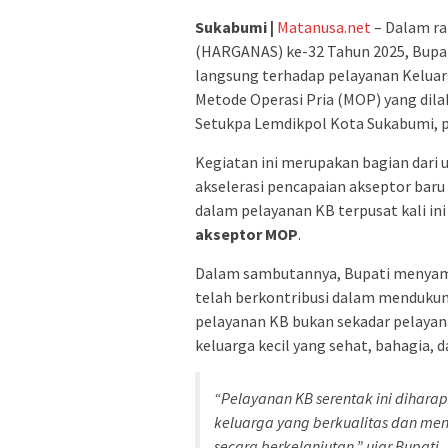
Sukabumi |
Matanusa.net
– Dalam ra
(HARGANAS) ke-32 Tahun 2025, Bupa
langsung terhadap pelayanan Kelua
Metode Operasi Pria (MOP) yang dila
Setukpa Lemdikpol Kota Sukabumi, p
Kegiatan ini merupakan bagian dari
akselerasi pencapaian akseptor baru
dalam pelayanan KB terpusat kali in
akseptor MOP
.
Dalam sambutannya, Bupati menyampa
telah berkontribusi dalam mendukun
pelayanan KB bukan sekadar pelaya
keluarga kecil yang sehat, bahagia, d
“Pelayanan KB serentak ini dihar
keluarga yang berkualitas dan me
secara berkelanjutan,” ujar Bupati.