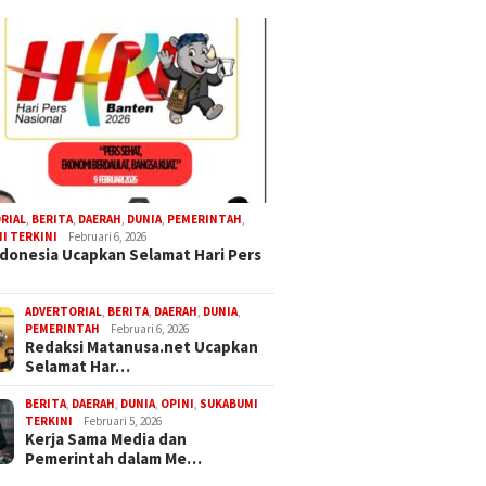
RIAL
,
BERITA
,
DAERAH
,
DUNIA
,
PEMERINTAH
,
I TERKINI
Februari 6, 2026
donesia Ucapkan Selamat Hari Pers
ADVERTORIAL
,
BERITA
,
DAERAH
,
DUNIA
,
PEMERINTAH
Februari 6, 2026
Redaksi Matanusa.net Ucapkan
Selamat Har…
BERITA
,
DAERAH
,
DUNIA
,
OPINI
,
SUKABUMI
TERKINI
Februari 5, 2026
Kerja Sama Media dan
Pemerintah dalam Me…