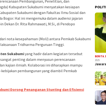
erencanaan Pembangunan, Penelitian, dan
gda) Kabupaten Sukabumi menyatakan kesiapan
POLIT
abupaten Sukabumi dengan Fakultas Ilmu Sosial dan
nda Bogor. Hal ini mengemuka dalam audiensi jajaran
in Dekan Dr. Rita Rahmawati, M.Si., di Pendopo
ut dari nota kesepahaman (MoU) antara Pemkab Sukabumi
elaksanaan Tridharma Perguruan Tinggi.
aten Sukabumi
yang hadir dalam kegiatan tersebut
BERITA
,
 sangat penting dalam menyusun perencanaan
2025
Jawara
an kajian ilmiah. Kolaborasi ini diharapkan mampu
ap kebijakan pembangunan yang diambil Pemkab
abumi Dorong Penanganan Stunting dan Efisiensi