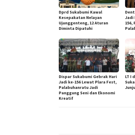
Dprd Sukabumi Kawal
Dent
Kesepakatan Nelayan
Jadi
Ujunggenteng, 12 Aturan
156,
Diminta Dipatuhi
Pala
Dispar Sukabumi Gebrak Hari
LT I
Jadi ke-156 Lewat Plara Fest,
Suka
Palabuhanratu Jadi
Junj
Panggung Seni dan Ekonomi
Kreatif