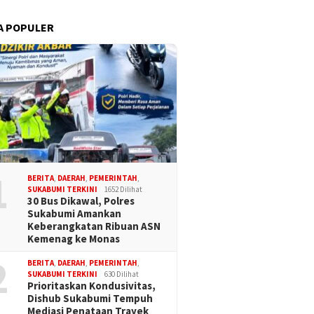
A POPULER
1
BERITA
,
DAERAH
,
PEMERINTAH
,
SUKABUMI TERKINI
1652 Dilihat
30 Bus Dikawal, Polres
Sukabumi Amankan
Keberangkatan Ribuan ASN
Kemenag ke Monas
2
BERITA
,
DAERAH
,
PEMERINTAH
,
SUKABUMI TERKINI
630 Dilihat
Prioritaskan Kondusivitas,
Dishub Sukabumi Tempuh
Mediasi Penataan Trayek