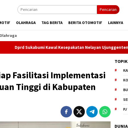
Pencarian
MOTIF
OLAHRAGA
TAG BERITA
BERITA OTOMOTIF
LAINNYA
Olahraga
ukabumi Kawal Kesepakatan Nelayan Ujunggenteng, 12 Aturan Di
TOPIK
KA
ap Fasilitasi Implementasi
KO
uan Tinggi di Kabupaten
BU
SE
PJ
DUNIA