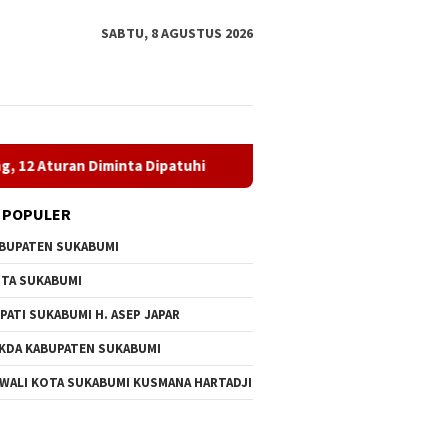
SABTU, 8 AGUSTUS 2026
minta Dipatuhi
MBG di SDN Pasirwalang Disorot Wali Muri
 POPULER
BUPATEN SUKABUMI
TA SUKABUMI
PATI SUKABUMI H. ASEP JAPAR
KDA KABUPATEN SUKABUMI
 WALI KOTA SUKABUMI KUSMANA HARTADJI