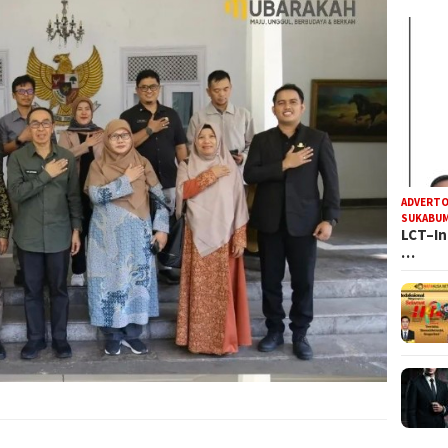
ADVERTO
SUKABUM
LCT–In
…