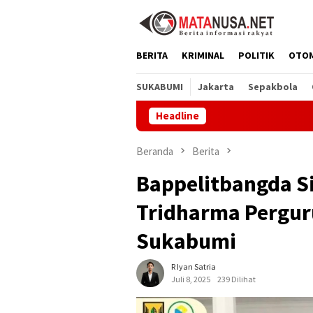
Loncat
ke
konten
BERITA
KRIMINAL
POLITIK
OTO
SUKABUMI
Jakarta
Sepakbola
Headline
Dprd S
Beranda
Berita
Bappelitbangda Si
Tridharma Pergur
Sukabumi
R Iyan Satria
Juli 8, 2025
239 Dilihat