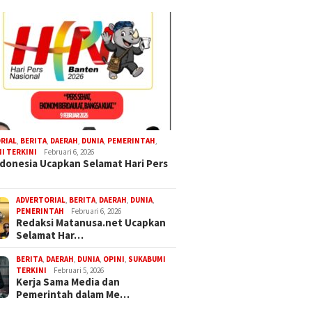
RIAL
,
BERITA
,
DAERAH
,
DUNIA
,
PEMERINTAH
,
I TERKINI
Februari 6, 2026
donesia Ucapkan Selamat Hari Pers
ADVERTORIAL
,
BERITA
,
DAERAH
,
DUNIA
,
PEMERINTAH
Februari 6, 2026
Redaksi Matanusa.net Ucapkan
Selamat Har…
BERITA
,
DAERAH
,
DUNIA
,
OPINI
,
SUKABUMI
TERKINI
Februari 5, 2026
Kerja Sama Media dan
Pemerintah dalam Me…