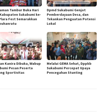
uman Tambur Buka Hari
Dpmd Sukabumi Genjot
 Kabupaten Sukabumi ke-
Pemberdayaan Desa, dan
 Plara Fest Semarakkan
Tekankan Penguatan Potensi
buhanratu
Lokal
 dan Kanira Dibuka, Wabup
Melalui GEMA Sehat, Dppkb
bumi Pesan Peserta
Sukabumi Percepat Upaya
ung Sportivitas
Pencegahan Stunting