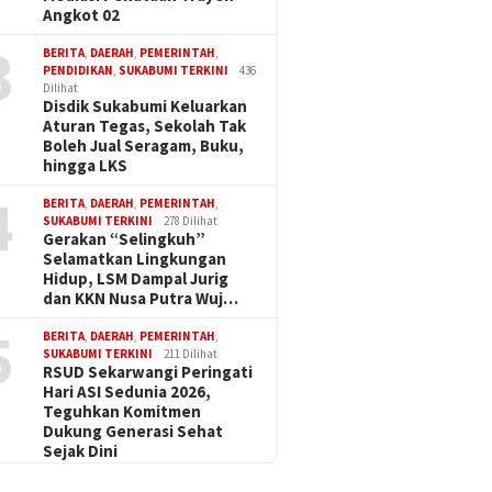
Angkot 02
3
BERITA
,
DAERAH
,
PEMERINTAH
,
PENDIDIKAN
,
SUKABUMI TERKINI
436
Dilihat
Disdik Sukabumi Keluarkan
Aturan Tegas, Sekolah Tak
Boleh Jual Seragam, Buku,
hingga LKS
4
BERITA
,
DAERAH
,
PEMERINTAH
,
SUKABUMI TERKINI
278 Dilihat
Gerakan “Selingkuh”
Selamatkan Lingkungan
Hidup, LSM Dampal Jurig
dan KKN Nusa Putra Wuj…
5
BERITA
,
DAERAH
,
PEMERINTAH
,
SUKABUMI TERKINI
211 Dilihat
RSUD Sekarwangi Peringati
Hari ASI Sedunia 2026,
Teguhkan Komitmen
Dukung Generasi Sehat
Sejak Dini