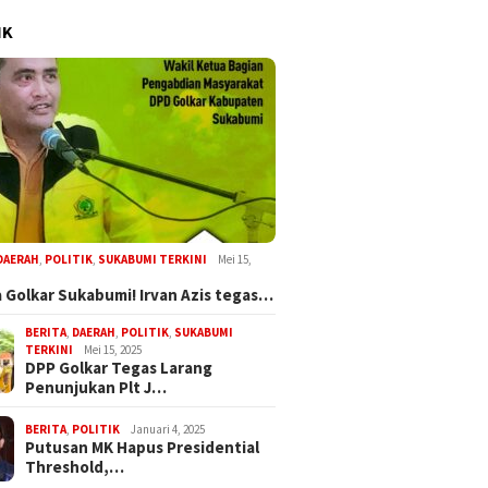
IK
DAERAH
,
POLITIK
,
SUKABUMI TERKINI
Mei 15,
 Golkar Sukabumi! Irvan Azis tegas…
BERITA
,
DAERAH
,
POLITIK
,
SUKABUMI
TERKINI
Mei 15, 2025
DPP Golkar Tegas Larang
Penunjukan Plt J…
BERITA
,
POLITIK
Januari 4, 2025
Putusan MK Hapus Presidential
Threshold,…