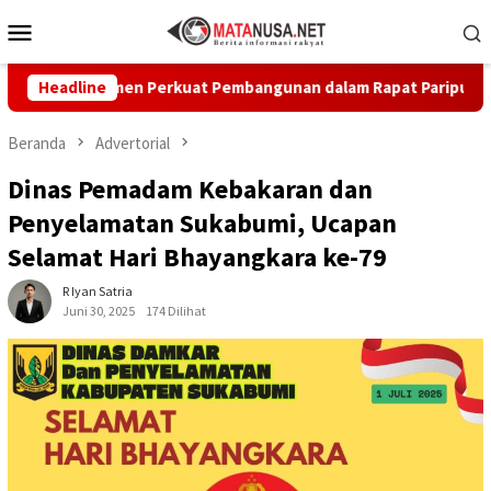
Loncat
Menu
ke
Mobile
konten
Komitmen Perkuat Pembangunan dalam Rapat Paripurna Dprd
Headline
Beranda
Advertorial
Dinas Pemadam Kebakaran dan
Penyelamatan Sukabumi, Ucapan
Selamat Hari Bhayangkara ke-79
R Iyan Satria
Juni 30, 2025
174 Dilihat