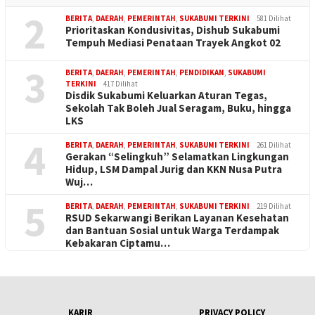
2
BERITA
,
DAERAH
,
PEMERINTAH
,
SUKABUMI TERKINI
581 Dilihat
Prioritaskan Kondusivitas, Dishub Sukabumi
Tempuh Mediasi Penataan Trayek Angkot 02
3
BERITA
,
DAERAH
,
PEMERINTAH
,
PENDIDIKAN
,
SUKABUMI
TERKINI
417 Dilihat
Disdik Sukabumi Keluarkan Aturan Tegas,
Sekolah Tak Boleh Jual Seragam, Buku, hingga
LKS
4
BERITA
,
DAERAH
,
PEMERINTAH
,
SUKABUMI TERKINI
261 Dilihat
Gerakan “Selingkuh” Selamatkan Lingkungan
Hidup, LSM Dampal Jurig dan KKN Nusa Putra
Wuj…
5
BERITA
,
DAERAH
,
PEMERINTAH
,
SUKABUMI TERKINI
219 Dilihat
RSUD Sekarwangi Berikan Layanan Kesehatan
dan Bantuan Sosial untuk Warga Terdampak
Kebakaran Ciptamu…
KARIR
PRIVACY POLICY