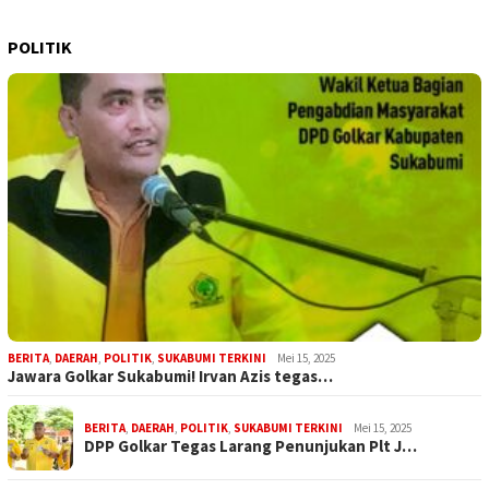
POLITIK
BERITA
,
DAERAH
,
POLITIK
,
SUKABUMI TERKINI
Mei 15, 2025
Jawara Golkar Sukabumi! Irvan Azis tegas…
BERITA
,
DAERAH
,
POLITIK
,
SUKABUMI TERKINI
Mei 15, 2025
DPP Golkar Tegas Larang Penunjukan Plt J…