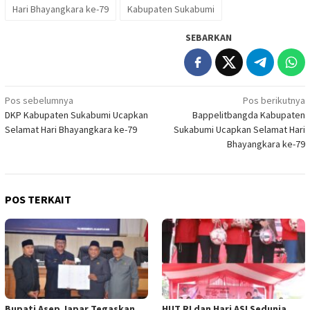
Hari Bhayangkara ke-79
Kabupaten Sukabumi
SEBARKAN
Navigasi
Pos sebelumnya
Pos berikutnya
DKP Kabupaten Sukabumi Ucapkan
Bappelitbangda Kabupaten
pos
Selamat Hari Bhayangkara ke-79
Sukabumi Ucapkan Selamat Hari
Bhayangkara ke-79
POS TERKAIT
Bupati Asep Japar Tegaskan
HUT RI dan Hari ASI Sedunia,