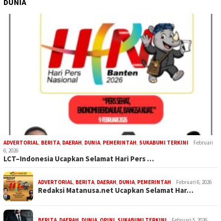
DUNIA
ADVERTORIAL
,
BERITA
,
DAERAH
,
DUNIA
,
PEMERINTAH
,
SUKABUMI TERKINI
Februari
6, 2026
LCT–Indonesia Ucapkan Selamat Hari Pers …
ADVERTORIAL
,
BERITA
,
DAERAH
,
DUNIA
,
PEMERINTAH
Februari 6, 2026
Redaksi Matanusa.net Ucapkan Selamat Har…
BERITA
,
DAERAH
,
DUNIA
,
OPINI
,
SUKABUMI TERKINI
Februari 5, 2026