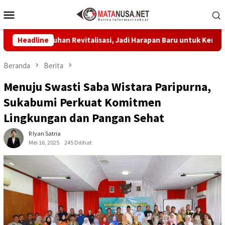
Loncat
Menu
ke
Mobile
konten
Sentuhan Revitalisasi, Jadi Harapan Baru untuk Kenyamanan Bela
Headline
Beranda
Berita
Menuju Swasti Saba Wistara Paripurna,
Sukabumi Perkuat Komitmen
Lingkungan dan Pangan Sehat
R Iyan Satria
Mei 16, 2025
245 Dilihat