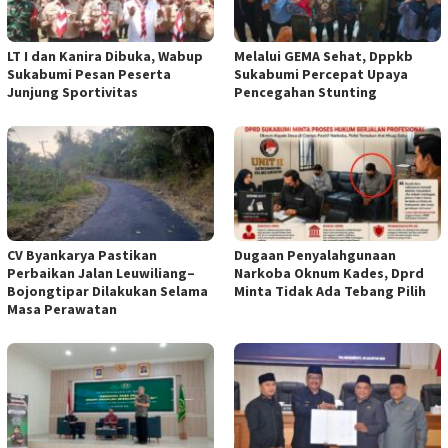
LT I dan Kanira Dibuka, Wabup
Melalui GEMA Sehat, Dppkb
Sukabumi Pesan Peserta
Sukabumi Percepat Upaya
Junjung Sportivitas
Pencegahan Stunting
CV Byankarya Pastikan
Dugaan Penyalahgunaan
Perbaikan Jalan Leuwiliang–
Narkoba Oknum Kades, Dprd
Bojongtipar Dilakukan Selama
Minta Tidak Ada Tebang Pilih
Masa Perawatan