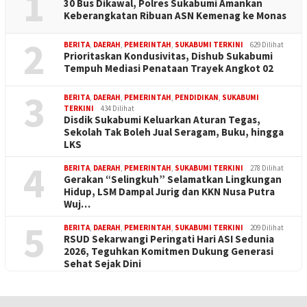
1
30 Bus Dikawal, Polres Sukabumi Amankan
Keberangkatan Ribuan ASN Kemenag ke Monas
2
BERITA
,
DAERAH
,
PEMERINTAH
,
SUKABUMI TERKINI
629 Dilihat
Prioritaskan Kondusivitas, Dishub Sukabumi
Tempuh Mediasi Penataan Trayek Angkot 02
3
BERITA
,
DAERAH
,
PEMERINTAH
,
PENDIDIKAN
,
SUKABUMI
TERKINI
434 Dilihat
Disdik Sukabumi Keluarkan Aturan Tegas,
Sekolah Tak Boleh Jual Seragam, Buku, hingga
LKS
4
BERITA
,
DAERAH
,
PEMERINTAH
,
SUKABUMI TERKINI
278 Dilihat
Gerakan “Selingkuh” Selamatkan Lingkungan
Hidup, LSM Dampal Jurig dan KKN Nusa Putra
Wuj…
5
BERITA
,
DAERAH
,
PEMERINTAH
,
SUKABUMI TERKINI
209 Dilihat
RSUD Sekarwangi Peringati Hari ASI Sedunia
2026, Teguhkan Komitmen Dukung Generasi
Sehat Sejak Dini