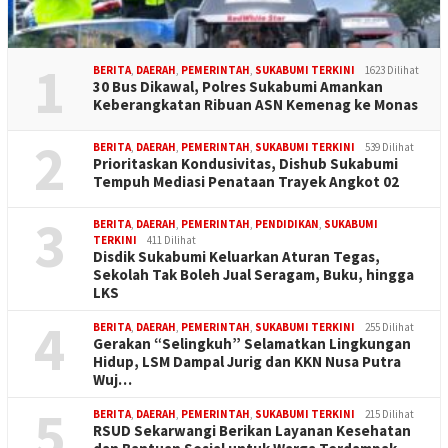
1
BERITA
,
DAERAH
,
PEMERINTAH
,
SUKABUMI TERKINI
1623 Dilihat
30 Bus Dikawal, Polres Sukabumi Amankan
Keberangkatan Ribuan ASN Kemenag ke Monas
2
BERITA
,
DAERAH
,
PEMERINTAH
,
SUKABUMI TERKINI
539 Dilihat
Prioritaskan Kondusivitas, Dishub Sukabumi
Tempuh Mediasi Penataan Trayek Angkot 02
3
BERITA
,
DAERAH
,
PEMERINTAH
,
PENDIDIKAN
,
SUKABUMI
TERKINI
411 Dilihat
Disdik Sukabumi Keluarkan Aturan Tegas,
Sekolah Tak Boleh Jual Seragam, Buku, hingga
LKS
4
BERITA
,
DAERAH
,
PEMERINTAH
,
SUKABUMI TERKINI
255 Dilihat
Gerakan “Selingkuh” Selamatkan Lingkungan
Hidup, LSM Dampal Jurig dan KKN Nusa Putra
Wuj…
5
BERITA
,
DAERAH
,
PEMERINTAH
,
SUKABUMI TERKINI
215 Dilihat
RSUD Sekarwangi Berikan Layanan Kesehatan