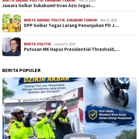
BERITA
,
DAERAH
,
POLITIK
,
SUKABUMI TERKINI
Mei 15, 2025
Jawara Golkar Sukabumi! Irvan Azis tegas…
BERITA
,
DAERAH
,
POLITIK
,
SUKABUMI TERKINI
Mei 15, 2025
DPP Golkar Tegas Larang Penunjukan Plt J…
BERITA
,
POLITIK
Januari 4, 2025
Putusan MK Hapus Presidential Threshold,…
BERITA POPULER