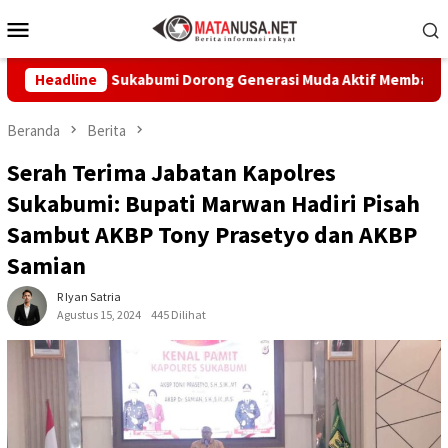
Loncat
Menu
ke
Mobile
konten
, Dpmd Sukabumi Dorong Generasi Muda Aktif Membangun Desa
Headline
Beranda
Berita
Serah Terima Jabatan Kapolres
Sukabumi: Bupati Marwan Hadiri Pisah
Sambut AKBP Tony Prasetyo dan AKBP
Samian
R Iyan Satria
Agustus 15, 2024
445 Dilihat