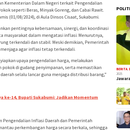
an Kementerian Dalam Negeri terkait Pengendalian
POLIT
okok seperti Beras, Minyak Goreng, dan Cabai Rawit.
is (01/08/2024), di Aula Dinsos Cisaat, Sukabumi.
nkan pentingnya kebersamaan, sinergi, dan koordinasi
ta masyarakat dalam mengatasi inflasi. Menurutnya,
rung terkendali dan stabil. Meski demikian, Pemerintah
enjaga agar inflasi tetap terkendali.
yiapkan upaya pengendalian harga, melakukan
n pokok di gudang penyimpanan, serta memastikan
BERITA
,
daerah selalu lancar guna menjaga distribusi barang,”
2025
Jawara
aya ke-14, Bupati Sukabumi: Jadikan Momentum
 Pengendalian Inflasi Daerah dan Pemerintah
antau perkembangan harga secara berkala, sehingga