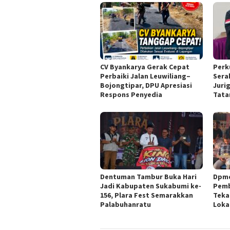
CV Byankarya Gerak Cepat
Perku
Perbaiki Jalan Leuwiliang–
Sera
Bojongtipar, DPU Apresiasi
Juri
Respons Penyedia
Tata
Dentuman Tambur Buka Hari
Dpmd
Jadi Kabupaten Sukabumi ke-
Pemb
156, Plara Fest Semarakkan
Teka
Palabuhanratu
Loka