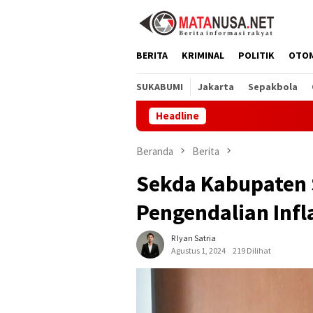
Loncat
ke
konten
BERITA
KRIMINAL
POLITIK
OTO
SUKABUMI
Jakarta
Sepakbola
Headline
CV 
Beranda
Berita
Sekda Kabupaten 
Pengendalian Infl
R Iyan Satria
Agustus 1, 2024
219 Dilihat