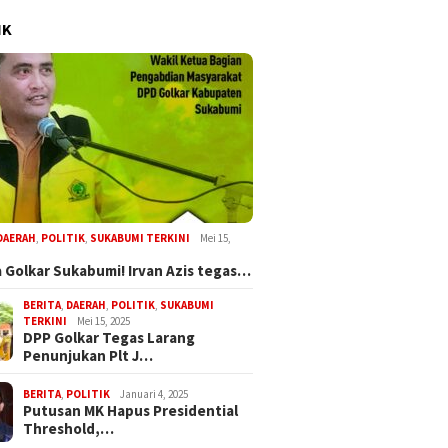
IK
DAERAH
,
POLITIK
,
SUKABUMI TERKINI
Mei 15,
 Golkar Sukabumi! Irvan Azis tegas…
BERITA
,
DAERAH
,
POLITIK
,
SUKABUMI
TERKINI
Mei 15, 2025
DPP Golkar Tegas Larang
Penunjukan Plt J…
BERITA
,
POLITIK
Januari 4, 2025
Putusan MK Hapus Presidential
Threshold,…