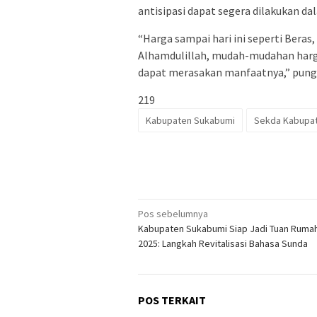
antisipasi dapat segera dilakukan da
“Harga sampai hari ini seperti Beras
Alhamdulillah, mudah-mudahan harga
dapat merasakan manfaatnya,” pung
219
Kabupaten Sukabumi
Sekda Kabupa
Navigasi
Pos sebelumnya
Kabupaten Sukabumi Siap Jadi Tuan Rumah
pos
2025: Langkah Revitalisasi Bahasa Sunda
POS TERKAIT