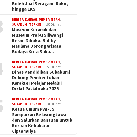
Boleh Jual Seragam, Buku,
hingga LKS
3
BERITA
,
DAERAH
,
PEMERINTAH
,
SUKABUMI TERKINI
163 Dilihat
Museum Keramik dan
Museum Prabu Siliwangi
Resmi Dibuka, Bobby
Maulana Dorong Wisata
Budaya Kota Suka…
4
BERITA
,
DAERAH
,
PEMERINTAH
,
SUKABUMI TERKINI
155 Dilihat
Dinas Pendidikan Sukabumi
Dukung Pembentukan
Karakter Pelajar Melalui
Diklat Paskibraka 2026
5
BERITA
,
DAERAH
,
PEMERINTAH
,
SUKABUMI TERKINI
131 Dilihat
Ketua Umum PWI-LS
Sampaikan Belasungkawa
dan Salurkan Bantuan untuk
Korban Kebakaran
Ciptamulya