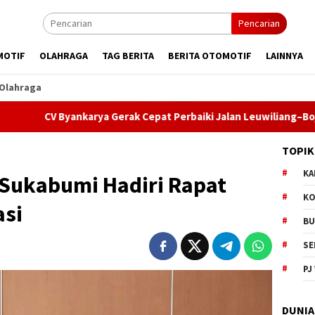
Pencarian
MOTIF
OLAHRAGA
TAG BERITA
BERITA OTOMOTIF
LAINNYA
Olahraga
Byankarya Gerak Cepat Perbaiki Jalan Leuwiliang–Bojongtipar, D
TOPIK
KA
Sukabumi Hadiri Rapat
KO
asi
BU
SE
PJ
DUNIA