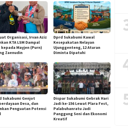
at Organisasi, Irvan Aziz
Dprd Sukabumi Kawal
hkan KTA LSM Dampal
Kesepakatan Nelayan
g kepada Mayjen (Purn)
Ujunggenteng, 12 Aturan
ng Zaenudin
Diminta Dipatuhi
 Sukabumi Genjot
Dispar Sukabumi Gebrak Hari
erdayaan Desa, dan
Jadi ke-156 Lewat Plara Fest,
nkan Penguatan Potensi
Palabuhanratu Jadi
l
Panggung Seni dan Ekonomi
Kreatif