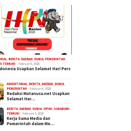
RIAL
,
BERITA
,
DAERAH
,
DUNIA
,
PEMERINTAH
,
I TERKINI
Februari 6, 2026
donesia Ucapkan Selamat Hari Pers
ADVERTORIAL
,
BERITA
,
DAERAH
,
DUNIA
,
PEMERINTAH
Februari 6, 2026
Redaksi Matanusa.net Ucapkan
Selamat Har…
BERITA
,
DAERAH
,
DUNIA
,
OPINI
,
SUKABUMI
TERKINI
Februari 5, 2026
Kerja Sama Media dan
Pemerintah dalam Me…