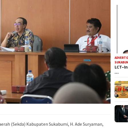
ADVERTO
SUKABUM
LCT–In
…
Daerah (Sekda) Kabupaten Sukabumi, H. Ade Suryaman,