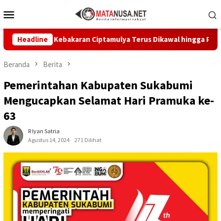
Loncat
Menu
ke
Mobile
konten
orban Kebakaran Ciptamulya Terus Dikawal hingga Pulih
Headline
Beranda
Berita
Pemerintahan Kabupaten Sukabumi
Mengucapkan Selamat Hari Pramuka ke-
63
R Iyan Satria
Agustus 14, 2024
271 Dilihat