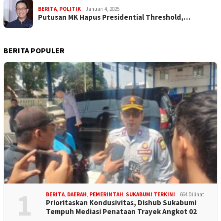
BERITA
,
POLITIK
Januari 4, 2025
Putusan MK Hapus Presidential Threshold,…
BERITA POPULER
1
BERITA
,
DAERAH
,
PEMERINTAH
,
SUKABUMI TERKINI
664 Dilihat
Prioritaskan Kondusivitas, Dishub Sukabumi
Tempuh Mediasi Penataan Trayek Angkot 02