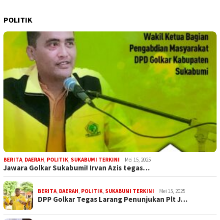
POLITIK
BERITA
,
DAERAH
,
POLITIK
,
SUKABUMI TERKINI
Mei 15, 2025
Jawara Golkar Sukabumi! Irvan Azis tegas…
BERITA
,
DAERAH
,
POLITIK
,
SUKABUMI TERKINI
Mei 15, 2025
DPP Golkar Tegas Larang Penunjukan Plt J…