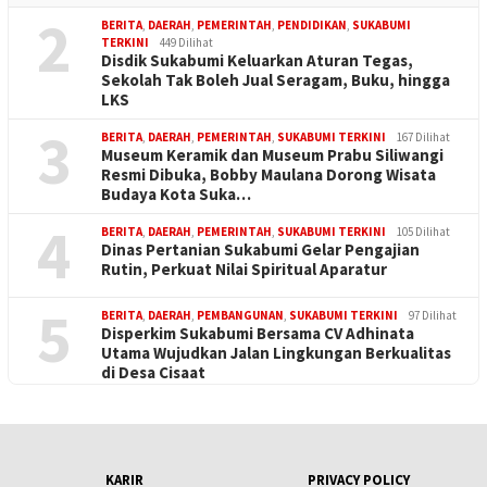
2
BERITA
,
DAERAH
,
PEMERINTAH
,
PENDIDIKAN
,
SUKABUMI
TERKINI
449 Dilihat
Disdik Sukabumi Keluarkan Aturan Tegas,
Sekolah Tak Boleh Jual Seragam, Buku, hingga
LKS
3
BERITA
,
DAERAH
,
PEMERINTAH
,
SUKABUMI TERKINI
167 Dilihat
Museum Keramik dan Museum Prabu Siliwangi
Resmi Dibuka, Bobby Maulana Dorong Wisata
Budaya Kota Suka…
4
BERITA
,
DAERAH
,
PEMERINTAH
,
SUKABUMI TERKINI
105 Dilihat
Dinas Pertanian Sukabumi Gelar Pengajian
Rutin, Perkuat Nilai Spiritual Aparatur
5
BERITA
,
DAERAH
,
PEMBANGUNAN
,
SUKABUMI TERKINI
97 Dilihat
Disperkim Sukabumi Bersama CV Adhinata
Utama Wujudkan Jalan Lingkungan Berkualitas
di Desa Cisaat
KARIR
PRIVACY POLICY