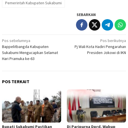
Pemerintah Kabupaten Sukabumi
SEBARKAN
Navigasi
Pos sebelumnya
Pos berikutnya
Bappelitbangda Kabupaten
Pj Wali Kota Hadiri Pengarahan
pos
Sukabumi Mengucapkan Selamat
Presiden Jokowi di IKN
Hari Pramuka ke-63
POS TERKAIT
Bupati Sukabumi Pastikan
Di Paripurna Dprd, Wabup