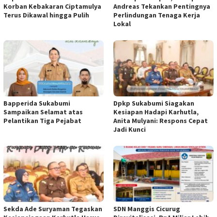
Korban Kebakaran Ciptamulya
Andreas Tekankan Pentingnya
Terus Dikawal hingga Pulih
Perlindungan Tenaga Kerja
Lokal
Bapperida Sukabumi
Dpkp Sukabumi Siagakan
Sampaikan Selamat atas
Kesiapan Hadapi Karhutla,
Pelantikan Tiga Pejabat
Anita Mulyani: Respons Cepat
Jadi Kunci
Sekda Ade Suryaman Tegaskan
SDN Manggis Cicurug