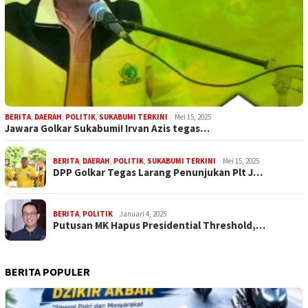
BERITA
,
DAERAH
,
POLITIK
,
SUKABUMI TERKINI
Mei 15, 2025
Jawara Golkar Sukabumi! Irvan Azis tegas…
BERITA
,
DAERAH
,
POLITIK
,
SUKABUMI TERKINI
Mei 15, 2025
DPP Golkar Tegas Larang Penunjukan Plt J…
BERITA
,
POLITIK
Januari 4, 2025
Putusan MK Hapus Presidential Threshold,…
BERITA POPULER