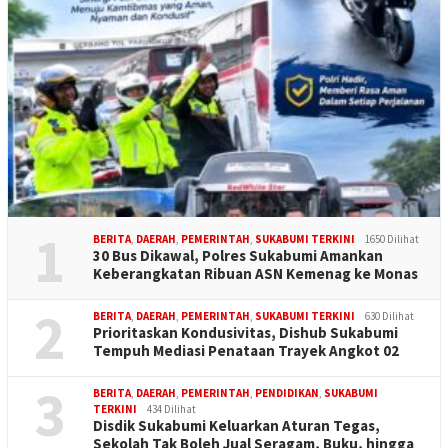
1
BERITA
,
DAERAH
,
PEMERINTAH
,
SUKABUMI TERKINI
1650 Dilihat
30 Bus Dikawal, Polres Sukabumi Amankan
Keberangkatan Ribuan ASN Kemenag ke Monas
2
BERITA
,
DAERAH
,
PEMERINTAH
,
SUKABUMI TERKINI
630 Dilihat
Prioritaskan Kondusivitas, Dishub Sukabumi
Tempuh Mediasi Penataan Trayek Angkot 02
3
BERITA
,
DAERAH
,
PEMERINTAH
,
PENDIDIKAN
,
SUKABUMI
TERKINI
434 Dilihat
Disdik Sukabumi Keluarkan Aturan Tegas,
Sekolah Tak Boleh Jual Seragam, Buku, hingga