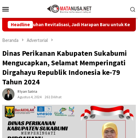
Loncat
Menu
ke
Mobile
konten
 Sentuhan Revitalisasi, Jadi Harapan Baru untuk Kenyamanan Bel
Headline
Beranda
Advertorial
Dinas Perikanan Kabupaten Sukabumi
Mengucapkan, Selamat Memperingati
Dirgahayu Republik Indonesia ke-79
Tahun 2024
R Iyan Satria
Agustus 4, 2024
261 Dilihat