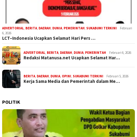
ADVERTORIAL
,
BERITA
,
DAERAH
,
DUNIA
,
PEMERINTAH
,
SUKABUMI TERKINI
Februari
6, 2026
LCT–Indonesia Ucapkan Selamat Hari Pers …
ADVERTORIAL
,
BERITA
,
DAERAH
,
DUNIA
,
PEMERINTAH
Februari 6, 2026
Redaksi Matanusa.net Ucapkan Selamat Har…
BERITA
,
DAERAH
,
DUNIA
,
OPINI
,
SUKABUMI TERKINI
Februari 5, 2026
Kerja Sama Media dan Pemerintah dalam Me…
POLITIK