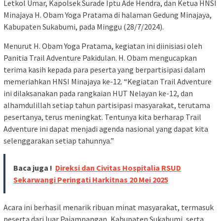
Letkol Umar, Kapolsek Surade Iptu Ade Hendra, dan Ketua HNSI
Minajaya H. Obam Yoga Pratama di halaman Gedung Minajaya,
Kabupaten Sukabumi, pada Minggu (28/7/2024).
Menurut H. Obam Yoga Pratama, kegiatan ini diinisiasi oleh
Panitia Trail Adventure Pakidulan. H. Obam mengucapkan
terima kasih kepada para peserta yang berpartisipasi dalam
memeriahkan HNSI Minajaya ke-12. “Kegiatan Trail Adventure
ini dilaksanakan pada rangkaian HUT Nelayan ke-12, dan
alhamdulillah setiap tahun partisipasi masyarakat, terutama
pesertanya, terus meningkat. Tentunya kita berharap Trail
Adventure ini dapat menjadi agenda nasional yang dapat kita
selenggarakan setiap tahunnya.”
Baca juga !
Direksi dan Civitas Hospitalia RSUD
Sekarwangi Peringati Harkitnas 20 Mei 2025
Acara ini berhasil menarik ribuan minat masyarakat, termasuk
peserta dari luar Pajampangan, Kabupaten Sukabumi, serta