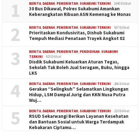
1
BERITA
,
DAERAH
,
PEMERINTAH
,
SUKABUMI TERKINI
1640 Dilihat
30 Bus Dikawal, Polres Sukabumi Amankan
Keberangkatan Ribuan ASN Kemenag ke Monas
2
BERITA
,
DAERAH
,
PEMERINTAH
,
SUKABUMI TERKINI
597 Dilihat
Prioritaskan Kondusivitas, Dishub Sukabumi
Tempuh Mediasi Penataan Trayek Angkot 02
3
BERITA
,
DAERAH
,
PEMERINTAH
,
PENDIDIKAN
,
SUKABUMI
TERKINI
425 Dilihat
Disdik Sukabumi Keluarkan Aturan Tegas,
Sekolah Tak Boleh Jual Seragam, Buku, hingga
LKS
4
BERITA
,
DAERAH
,
PEMERINTAH
,
SUKABUMI TERKINI
266 Dilihat
Gerakan “Selingkuh” Selamatkan Lingkungan
Hidup, LSM Dampal Jurig dan KKN Nusa Putra
Wuj…
5
BERITA
,
DAERAH
,
PEMERINTAH
,
SUKABUMI TERKINI
223 Dilihat
RSUD Sekarwangi Berikan Layanan Kesehatan
dan Bantuan Sosial untuk Warga Terdampak
Kebakaran Ciptamu…