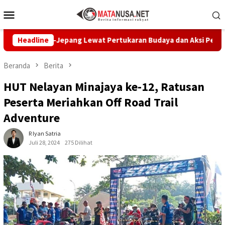
Loncat
Menu
ke
Mobile
konten
ia–Jepang Lewat Pertukaran Budaya dan Aksi Peduli Lingkungan
Headline
Beranda
Berita
HUT Nelayan Minajaya ke-12, Ratusan
Peserta Meriahkan Off Road Trail
Adventure
R Iyan Satria
Juli 28, 2024
275 Dilihat