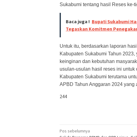
Sukabumi tentang hasil Reses ke-ti
Baca juga !
Bupati Sukabumi Had
Tegaskan Komitmen Penegakan 
Untuk itu, berdasarkan laporan ha
Kabupaten Sukabumi Tahun 2023,
keinginan dan kebutuhan masyaraka
usulan-usulan hasil reses ini untuk 
Kabupaten Sukabumi terutama unt
APBD Tahun Anggaran 2024 yang a
244
Navigasi
Pos sebelumnya