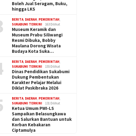
Boleh Jual Seragam, Buku,
hingga LKS
3
BERITA
,
DAERAH
,
PEMERINTAH
,
SUKABUMI TERKINI
163 Dilihat
Museum Keramik dan
Museum Prabu Siliwangi
Resmi Dibuka, Bobby
Maulana Dorong Wisata
Budaya Kota Suka…
4
BERITA
,
DAERAH
,
PEMERINTAH
,
SUKABUMI TERKINI
155 Dilihat
Dinas Pendidikan Sukabumi
Dukung Pembentukan
Karakter Pelajar Melalui
Diklat Paskibraka 2026
5
BERITA
,
DAERAH
,
PEMERINTAH
,
SUKABUMI TERKINI
131 Dilihat
Ketua Umum PWI-LS
Sampaikan Belasungkawa
dan Salurkan Bantuan untuk
Korban Kebakaran
Ciptamulya