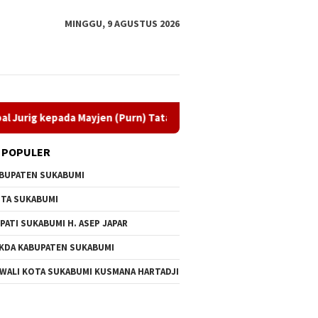
MINGGU, 9 AGUSTUS 2026
 Mayjen (Purn) Tatang Zaenudin
Dprd Sukabumi Kawal Kes
 POPULER
BUPATEN SUKABUMI
TA SUKABUMI
PATI SUKABUMI H. ASEP JAPAR
KDA KABUPATEN SUKABUMI
 WALI KOTA SUKABUMI KUSMANA HARTADJI