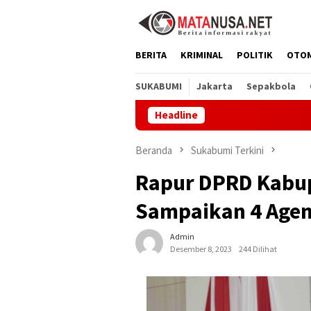
Loncat
ke
konten
BERITA
KRIMINAL
POLITIK
OTO
SUKABUMI
Jakarta
Sepakbola
Headline
Perku
Beranda
Sukabumi Terkini
Rapur DPRD Kabup
Sampaikan 4 Agen
Admin
Desember 8, 2023
244 Dilihat