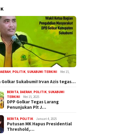
IK
DAERAH
,
POLITIK
,
SUKABUMI TERKINI
Mei 15,
 Golkar Sukabumi! Irvan Azis tegas…
BERITA
,
DAERAH
,
POLITIK
,
SUKABUMI
TERKINI
Mei 15, 2025
DPP Golkar Tegas Larang
Penunjukan Plt J…
BERITA
,
POLITIK
Januari 4, 2025
Putusan MK Hapus Presidential
Threshold,…