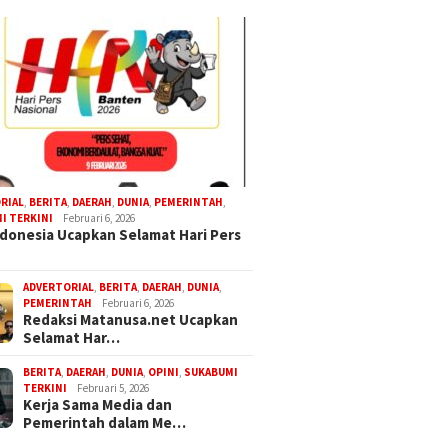
RIAL
,
BERITA
,
DAERAH
,
DUNIA
,
PEMERINTAH
,
I TERKINI
Februari 6, 2026
donesia Ucapkan Selamat Hari Pers
ADVERTORIAL
,
BERITA
,
DAERAH
,
DUNIA
,
PEMERINTAH
Februari 6, 2026
Redaksi Matanusa.net Ucapkan
Selamat Har…
BERITA
,
DAERAH
,
DUNIA
,
OPINI
,
SUKABUMI
TERKINI
Februari 5, 2026
Kerja Sama Media dan
Pemerintah dalam Me…