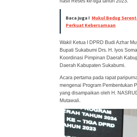
hasil Reses ke-tiga tahun 2023.
Baca juga !
Mukul Bedug Serent
Perkuat Kebersamaan
Wakil Ketua I DPRD Budi Azhar Muta
Bupati Sukabumi Drs. H. Iyos Soma
Koordinasi Pimpinan Daerah Kab
Daerah Kabupaten Sukabumi.
Acara pertama pada rapat paripurn
mengenai Program Pembentukan Pe
yang disampaikan oleh H. NASRU
Mutawali.