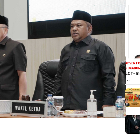
ADVERTO
SUKABUM
LCT–In
…