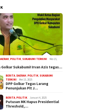
IK
DAERAH
,
POLITIK
,
SUKABUMI TERKINI
Mei 15,
 Golkar Sukabumi! Irvan Azis tegas…
BERITA
,
DAERAH
,
POLITIK
,
SUKABUMI
TERKINI
Mei 15, 2025
DPP Golkar Tegas Larang
Penunjukan Plt J…
BERITA
,
POLITIK
Januari 4, 2025
Putusan MK Hapus Presidential
Threshold,…