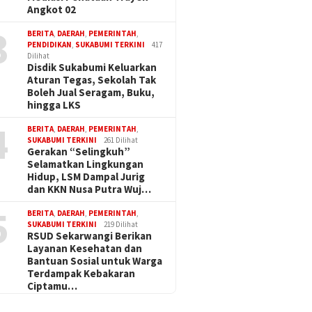
Angkot 02
3
BERITA
,
DAERAH
,
PEMERINTAH
,
PENDIDIKAN
,
SUKABUMI TERKINI
417
Dilihat
Disdik Sukabumi Keluarkan
Aturan Tegas, Sekolah Tak
Boleh Jual Seragam, Buku,
hingga LKS
4
BERITA
,
DAERAH
,
PEMERINTAH
,
SUKABUMI TERKINI
261 Dilihat
Gerakan “Selingkuh”
Selamatkan Lingkungan
Hidup, LSM Dampal Jurig
dan KKN Nusa Putra Wuj…
5
BERITA
,
DAERAH
,
PEMERINTAH
,
SUKABUMI TERKINI
219 Dilihat
RSUD Sekarwangi Berikan
Layanan Kesehatan dan
Bantuan Sosial untuk Warga
Terdampak Kebakaran
Ciptamu…