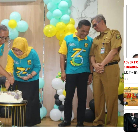
ADVERTO
SUKABUM
LCT–In
…