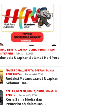
RIAL
,
BERITA
,
DAERAH
,
DUNIA
,
PEMERINTAH
,
I TERKINI
Februari 6, 2026
donesia Ucapkan Selamat Hari Pers
ADVERTORIAL
,
BERITA
,
DAERAH
,
DUNIA
,
PEMERINTAH
Februari 6, 2026
Redaksi Matanusa.net Ucapkan
Selamat Har…
BERITA
,
DAERAH
,
DUNIA
,
OPINI
,
SUKABUMI
TERKINI
Februari 5, 2026
Kerja Sama Media dan
Pemerintah dalam Me…