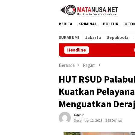
Loncat
ke
konten
BERITA
KRIMINAL
POLITIK
OTO
SUKABUMI
Jakarta
Sepakbola
Headline
Bupati Asep Japar T
Beranda
Ragam
HUT RSUD Palabuh
Kuatkan Pelayana
Menguatkan Deraj
Admin
Desember 12, 2023
248 Dilihat