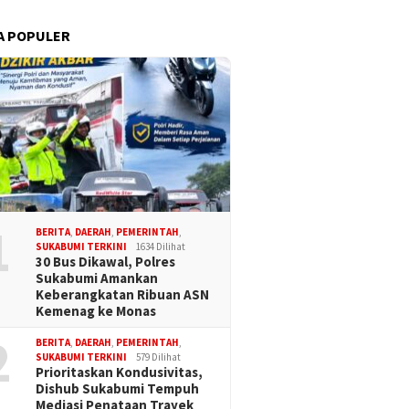
A POPULER
1
BERITA
,
DAERAH
,
PEMERINTAH
,
SUKABUMI TERKINI
1634 Dilihat
30 Bus Dikawal, Polres
Sukabumi Amankan
Keberangkatan Ribuan ASN
Kemenag ke Monas
2
BERITA
,
DAERAH
,
PEMERINTAH
,
SUKABUMI TERKINI
579 Dilihat
Prioritaskan Kondusivitas,
Dishub Sukabumi Tempuh
Mediasi Penataan Trayek