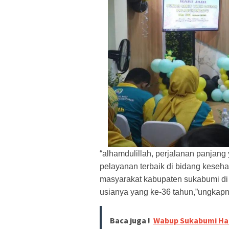
“alhamdulillah, perjalanan panjan
pelayanan terbaik di bidang keseh
masyarakat kabupaten sukabumi di 
usianya yang ke-36 tahun,”ungkapn
Baca juga !
Wabup Sukabumi Had