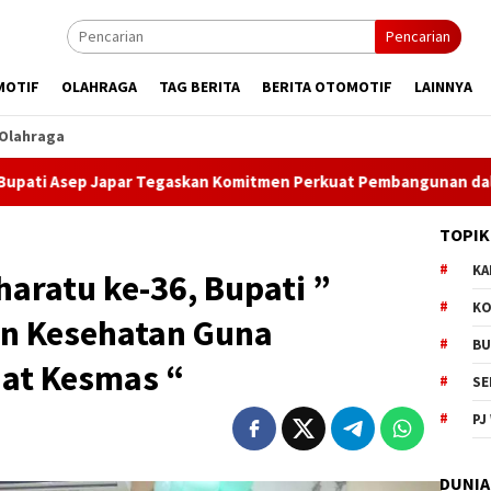
Pencarian
MOTIF
OLAHRAGA
TAG BERITA
BERITA OTOMOTIF
LAINNYA
Olahraga
egaskan Komitmen Perkuat Pembangunan dalam Rapat Paripurna
TOPIK
KA
aratu ke-36, Bupati ”
KO
n Kesehatan Guna
BU
at Kesmas “
SE
PJ
DUNIA