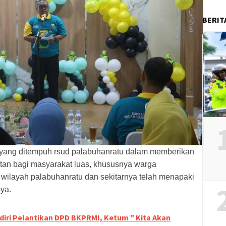
BERIT
g yang ditempuh rsud palabuhanratu dalam memberikan
atan bagi masyarakat luas, khususnya warga
wilayah palabuhanratu dan sekitarnya telah menapaki
ya.
iri Pelantikan DPD BKPRMI, Ketum " Kita Akan