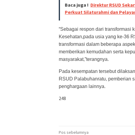
Baca juga !
Direktur RSUD Sekar
Perkuat Silaturahmi dan Pelay
“Sebagai respon dari transformasi
Kesehatan,pada usia yang ke-36 
transformasi dalam beberapa aspek
memberikan kemudahan serta kepua
masyarakat,”terangnya.
Pada kesempatan tersebut dilaksa
RSUD Palabuhanratu, pemberian s
penghargaan lainnya.
248
Navigasi
Pos sebelumnya