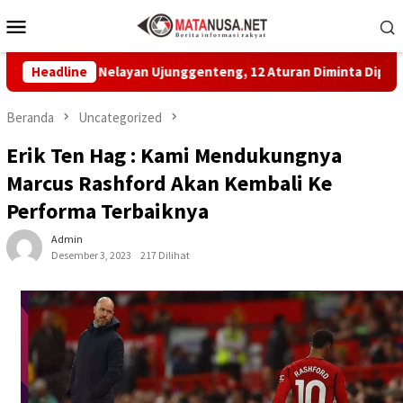
Loncat
Menu
ke
Mobile
konten
katan Nelayan Ujunggenteng, 12 Aturan Diminta Dipatuhi
Headline
Beranda
Uncategorized
Erik Ten Hag : Kami Mendukungnya
Marcus Rashford Akan Kembali Ke
Performa Terbaiknya
Admin
Desember 3, 2023
217 Dilihat