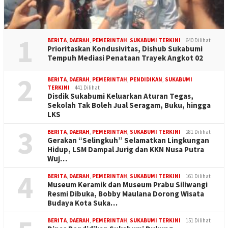
1
BERITA
,
DAERAH
,
PEMERINTAH
,
SUKABUMI TERKINI
640 Dilihat
Prioritaskan Kondusivitas, Dishub Sukabumi
Tempuh Mediasi Penataan Trayek Angkot 02
2
BERITA
,
DAERAH
,
PEMERINTAH
,
PENDIDIKAN
,
SUKABUMI
TERKINI
441 Dilihat
Disdik Sukabumi Keluarkan Aturan Tegas,
Sekolah Tak Boleh Jual Seragam, Buku, hingga
LKS
3
BERITA
,
DAERAH
,
PEMERINTAH
,
SUKABUMI TERKINI
281 Dilihat
Gerakan “Selingkuh” Selamatkan Lingkungan
Hidup, LSM Dampal Jurig dan KKN Nusa Putra
Wuj…
4
BERITA
,
DAERAH
,
PEMERINTAH
,
SUKABUMI TERKINI
161 Dilihat
Museum Keramik dan Museum Prabu Siliwangi
Resmi Dibuka, Bobby Maulana Dorong Wisata
Budaya Kota Suka…
BERITA
,
DAERAH
,
PEMERINTAH
,
SUKABUMI TERKINI
151 Dilihat