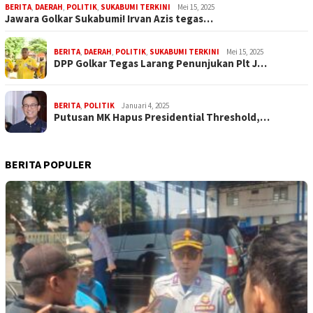
BERITA
,
DAERAH
,
POLITIK
,
SUKABUMI TERKINI
Mei 15, 2025
Jawara Golkar Sukabumi! Irvan Azis tegas…
BERITA
,
DAERAH
,
POLITIK
,
SUKABUMI TERKINI
Mei 15, 2025
DPP Golkar Tegas Larang Penunjukan Plt J…
BERITA
,
POLITIK
Januari 4, 2025
Putusan MK Hapus Presidential Threshold,…
BERITA POPULER