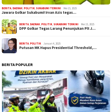
BERITA
,
DAERAH
,
POLITIK
,
SUKABUMI TERKINI
Mei 15, 2025
Jawara Golkar Sukabumi! Irvan Azis tegas…
BERITA
,
DAERAH
,
POLITIK
,
SUKABUMI TERKINI
Mei 15, 2025
DPP Golkar Tegas Larang Penunjukan Plt J…
BERITA
,
POLITIK
Januari 4, 2025
Putusan MK Hapus Presidential Threshold,…
BERITA POPULER