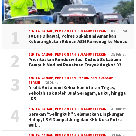
1
BERITA
,
DAERAH
,
PEMERINTAH
,
SUKABUMI TERKINI
1641 Dilihat
30 Bus Dikawal, Polres Sukabumi Amankan
Keberangkatan Ribuan ASN Kemenag ke Monas
2
BERITA
,
DAERAH
,
PEMERINTAH
,
SUKABUMI TERKINI
597 Dilihat
Prioritaskan Kondusivitas, Dishub Sukabumi
Tempuh Mediasi Penataan Trayek Angkot 02
3
BERITA
,
DAERAH
,
PEMERINTAH
,
PENDIDIKAN
,
SUKABUMI
TERKINI
425 Dilihat
Disdik Sukabumi Keluarkan Aturan Tegas,
Sekolah Tak Boleh Jual Seragam, Buku, hingga
LKS
4
BERITA
,
DAERAH
,
PEMERINTAH
,
SUKABUMI TERKINI
266 Dilihat
Gerakan “Selingkuh” Selamatkan Lingkungan
Hidup, LSM Dampal Jurig dan KKN Nusa Putra
Wuj…
BERITA
,
DAERAH
,
PEMERINTAH
,
SUKABUMI TERKINI
201 Dilihat