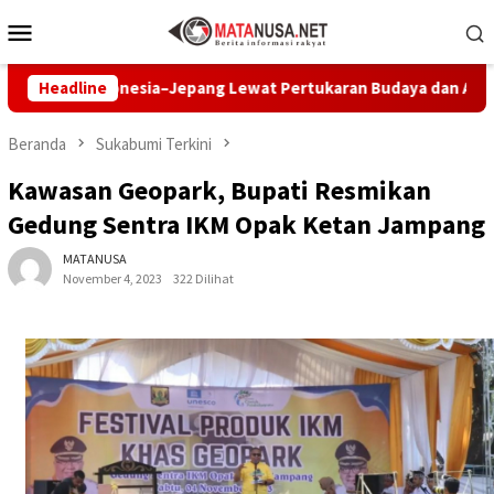
Loncat
Menu
ke
Mobile
konten
Indonesia–Jepang Lewat Pertukaran Budaya dan Aksi Peduli Lin
Headline
Beranda
Sukabumi Terkini
Kawasan Geopark, Bupati Resmikan
Gedung Sentra IKM Opak Ketan Jampang
MATANUSA
November 4, 2023
322 Dilihat