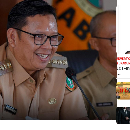
ADVERTO
SUKABUM
LCT–In
…