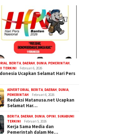
RIAL
,
BERITA
,
DAERAH
,
DUNIA
,
PEMERINTAH
,
I TERKINI
Februari 6, 2026
donesia Ucapkan Selamat Hari Pers
ADVERTORIAL
,
BERITA
,
DAERAH
,
DUNIA
,
PEMERINTAH
Februari 6, 2026
Redaksi Matanusa.net Ucapkan
Selamat Har…
BERITA
,
DAERAH
,
DUNIA
,
OPINI
,
SUKABUMI
TERKINI
Februari 5, 2026
Kerja Sama Media dan
Pemerintah dalam Me…