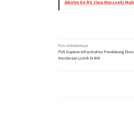
dikirim ke RS Jiwa Marzoeki Ma
Navigasi
Pos sebelumnya
PLN Siapkan Infrastruktur Pendukung Eko
pos
Kendaraan Listrik Di IKN