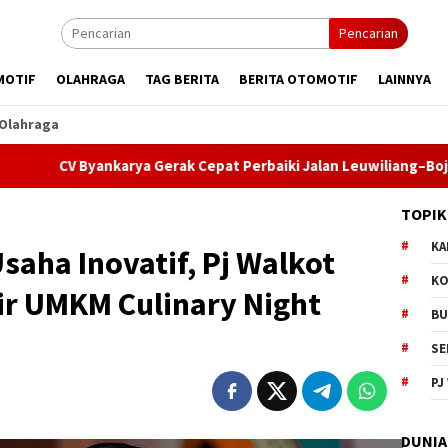
Pencarian
MOTIF
OLAHRAGA
TAG BERITA
BERITA OTOMOTIF
LAINNYA
Olahraga
nkarya Gerak Cepat Perbaiki Jalan Leuwiliang–Bojongtipar, DPU 
TOPIK
KA
saha Inovatif, Pj Walkot
KO
ir UMKM Culinary Night
BU
SE
PJ
DUNIA