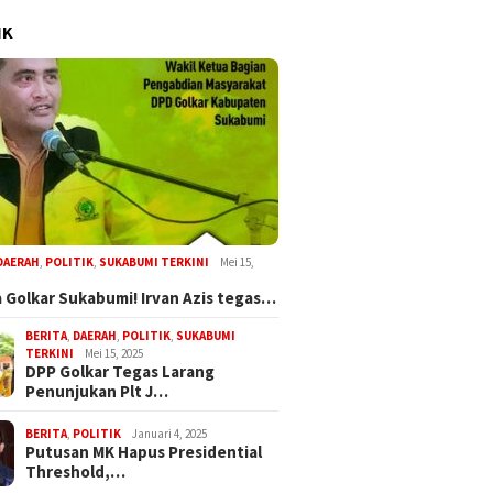
IK
DAERAH
,
POLITIK
,
SUKABUMI TERKINI
Mei 15,
 Golkar Sukabumi! Irvan Azis tegas…
BERITA
,
DAERAH
,
POLITIK
,
SUKABUMI
TERKINI
Mei 15, 2025
DPP Golkar Tegas Larang
Penunjukan Plt J…
BERITA
,
POLITIK
Januari 4, 2025
Putusan MK Hapus Presidential
Threshold,…