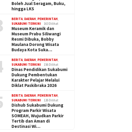
Boleh Jual Seragam, Buku,
hingga LKS
3
BERITA
,
DAERAH
,
PEMERINTAH
,
SUKABUMI TERKINI
163 Dilihat
Museum Keramik dan
Museum Prabu Siliwangi
Resmi Dibuka, Bobby
Maulana Dorong Wisata
Budaya Kota Suka…
4
BERITA
,
DAERAH
,
PEMERINTAH
,
SUKABUMI TERKINI
156 Dilihat
Dinas Pendidikan Sukabumi
Dukung Pembentukan
Karakter Pelajar Melalui
Diklat Paskibraka 2026
5
BERITA
,
DAERAH
,
PEMERINTAH
,
SUKABUMI TERKINI
126 Dilihat
Dishub Sukabumi Dukung
Program Parkir Wisata
SOMEAH, Wujudkan Parkir
Tertib dan Aman di
Destinasi Wi…