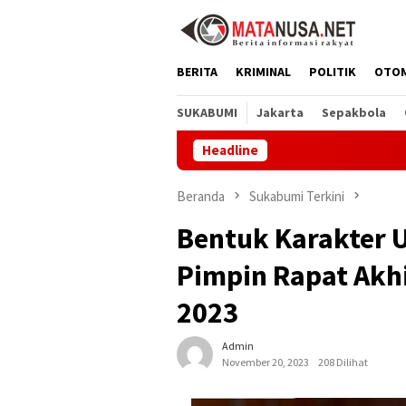
Loncat
ke
konten
BERITA
KRIMINAL
POLITIK
OTO
SUKABUMI
Jakarta
Sepakbola
Headline
CV Bya
Beranda
Sukabumi Terkini
Bentuk Karakter U
Pimpin Rapat Akh
2023
Admin
November 20, 2023
208 Dilihat