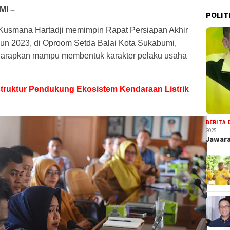
MI –
POLIT
 Kusmana Hartadji memimpin Rapat Persiapan Akhir
un 2023, di Oproom Setda Balai Kota Sukabumi,
diharapkan mampu membentuk karakter pelaku usaha
truktur Pendukung Ekosistem Kendaraan Listrik
BERITA
,
2025
Jawara