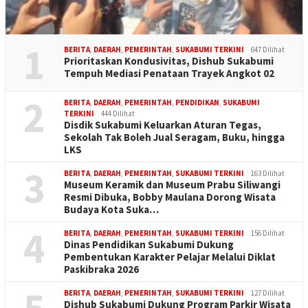
1
BERITA
,
DAERAH
,
PEMERINTAH
,
SUKABUMI TERKINI
647 Dilihat
Prioritaskan Kondusivitas, Dishub Sukabumi
Tempuh Mediasi Penataan Trayek Angkot 02
2
BERITA
,
DAERAH
,
PEMERINTAH
,
PENDIDIKAN
,
SUKABUMI
TERKINI
444 Dilihat
Disdik Sukabumi Keluarkan Aturan Tegas,
Sekolah Tak Boleh Jual Seragam, Buku, hingga
LKS
3
BERITA
,
DAERAH
,
PEMERINTAH
,
SUKABUMI TERKINI
163 Dilihat
Museum Keramik dan Museum Prabu Siliwangi
Resmi Dibuka, Bobby Maulana Dorong Wisata
Budaya Kota Suka…
4
BERITA
,
DAERAH
,
PEMERINTAH
,
SUKABUMI TERKINI
156 Dilihat
Dinas Pendidikan Sukabumi Dukung
Pembentukan Karakter Pelajar Melalui Diklat
Paskibraka 2026
5
BERITA
,
DAERAH
,
PEMERINTAH
,
SUKABUMI TERKINI
127 Dilihat
Dishub Sukabumi Dukung Program Parkir Wisata