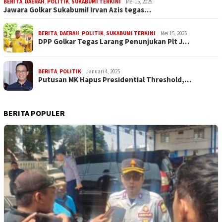
BERITA
,
DAERAH
,
POLITIK
,
SUKABUMI TERKINI
Mei 15, 2025
Jawara Golkar Sukabumi! Irvan Azis tegas…
BERITA
,
DAERAH
,
POLITIK
,
SUKABUMI TERKINI
Mei 15, 2025
DPP Golkar Tegas Larang Penunjukan Plt J…
BERITA
,
POLITIK
Januari 4, 2025
Putusan MK Hapus Presidential Threshold,…
BERITA POPULER