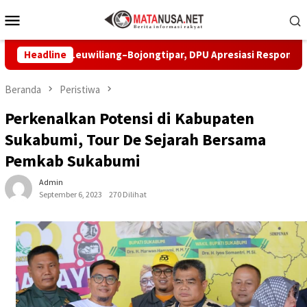
Loncat
Menu
ke
Mobile
konten
lan Leuwiliang–Bojongtipar, DPU Apresiasi Respons Penyedia
Headline
Beranda
Peristiwa
Perkenalkan Potensi di Kabupaten
Sukabumi, Tour De Sejarah Bersama
Pemkab Sukabumi
Admin
September 6, 2023
270 Dilihat