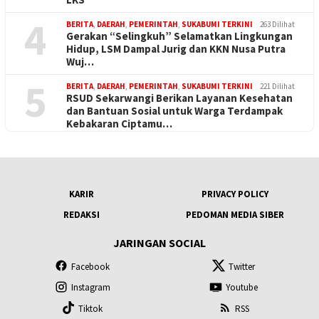
4
BERITA
,
DAERAH
,
PEMERINTAH
,
SUKABUMI TERKINI
263 Dilihat
Gerakan “Selingkuh” Selamatkan Lingkungan
Hidup, LSM Dampal Jurig dan KKN Nusa Putra
Wuj…
5
BERITA
,
DAERAH
,
PEMERINTAH
,
SUKABUMI TERKINI
221 Dilihat
RSUD Sekarwangi Berikan Layanan Kesehatan
dan Bantuan Sosial untuk Warga Terdampak
Kebakaran Ciptamu…
KARIR
PRIVACY POLICY
REDAKSI
PEDOMAN MEDIA SIBER
JARINGAN SOCIAL
Facebook
Twitter
Instagram
Youtube
Tiktok
RSS