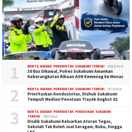
1
BERITA
,
DAERAH
,
PEMERINTAH
,
SUKABUMI TERKINI
1636 Dilihat
30 Bus Dikawal, Polres Sukabumi Amankan
Keberangkatan Ribuan ASN Kemenag ke Monas
2
BERITA
,
DAERAH
,
PEMERINTAH
,
SUKABUMI TERKINI
587 Dilihat
Prioritaskan Kondusivitas, Dishub Sukabumi
Tempuh Mediasi Penataan Trayek Angkot 02
3
BERITA
,
DAERAH
,
PEMERINTAH
,
PENDIDIKAN
,
SUKABUMI
TERKINI
420 Dilihat
Disdik Sukabumi Keluarkan Aturan Tegas,
Sekolah Tak Boleh Jual Seragam, Buku, hingga
LKS