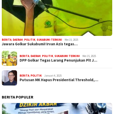
BERITA
,
DAERAH
,
POLITIK
,
SUKABUMI TERKINI
Mei 15, 2025
Jawara Golkar Sukabumi! Irvan Azis tegas…
BERITA
,
DAERAH
,
POLITIK
,
SUKABUMI TERKINI
Mei 15, 2025
DPP Golkar Tegas Larang Penunjukan Plt J…
BERITA
,
POLITIK
Januari 4, 2025
Putusan MK Hapus Presidential Threshold,…
BERITA POPULER