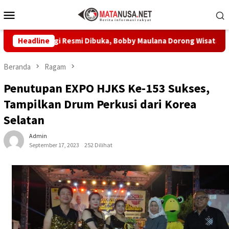
Loncat
Menu
ke
Mobile
konten
ngi Resmi Dibuka, Bobby Maulana Dorong Wisata Budaya Kota S
Headline
Beranda
Ragam
Penutupan EXPO HJKS Ke-153 Sukses,
Tampilkan Drum Perkusi dari Korea
Selatan
Admin
September 17, 2023
252 Dilihat