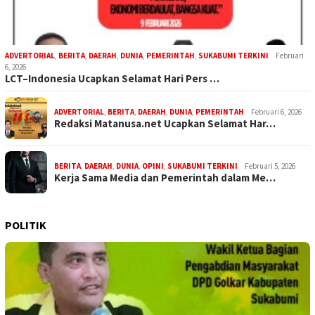
ADVERTORIAL
,
BERITA
,
DAERAH
,
DUNIA
,
PEMERINTAH
,
SUKABUMI TERKINI
Februari
6, 2026
LCT–Indonesia Ucapkan Selamat Hari Pers …
ADVERTORIAL
,
BERITA
,
DAERAH
,
DUNIA
,
PEMERINTAH
Februari 6, 2026
Redaksi Matanusa.net Ucapkan Selamat Har…
BERITA
,
DAERAH
,
DUNIA
,
OPINI
,
SUKABUMI TERKINI
Februari 5, 2026
Kerja Sama Media dan Pemerintah dalam Me…
POLITIK