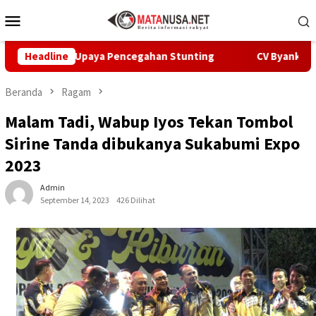
Loncat
Menu
ke
Mobile
konten
 Upaya Pencegahan Stunting
Headline
CV Byankarya Pastikan Perb
Beranda
Ragam
Malam Tadi, Wabup Iyos Tekan Tombol
Sirine Tanda dibukanya Sukabumi Expo
2023
Admin
September 14, 2023
426 Dilihat