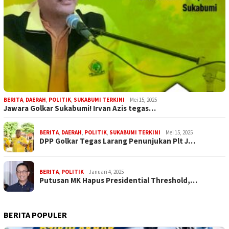
BERITA
,
DAERAH
,
POLITIK
,
SUKABUMI TERKINI
Mei 15, 2025
Jawara Golkar Sukabumi! Irvan Azis tegas…
BERITA
,
DAERAH
,
POLITIK
,
SUKABUMI TERKINI
Mei 15, 2025
DPP Golkar Tegas Larang Penunjukan Plt J…
BERITA
,
POLITIK
Januari 4, 2025
Putusan MK Hapus Presidential Threshold,…
BERITA POPULER