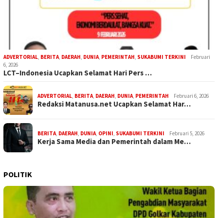
ADVERTORIAL
,
BERITA
,
DAERAH
,
DUNIA
,
PEMERINTAH
,
SUKABUMI TERKINI
Februari
6, 2026
LCT–Indonesia Ucapkan Selamat Hari Pers …
ADVERTORIAL
,
BERITA
,
DAERAH
,
DUNIA
,
PEMERINTAH
Februari 6, 2026
Redaksi Matanusa.net Ucapkan Selamat Har…
BERITA
,
DAERAH
,
DUNIA
,
OPINI
,
SUKABUMI TERKINI
Februari 5, 2026
Kerja Sama Media dan Pemerintah dalam Me…
POLITIK