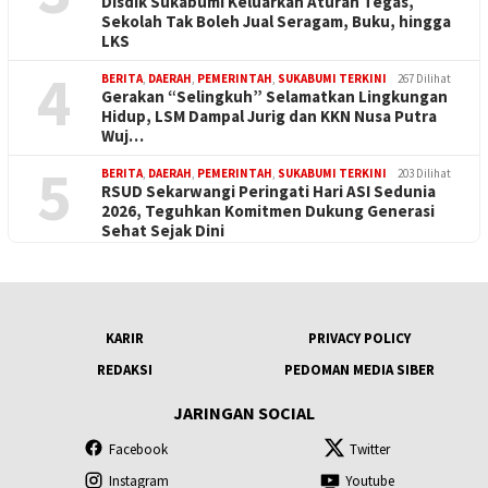
Disdik Sukabumi Keluarkan Aturan Tegas,
Sekolah Tak Boleh Jual Seragam, Buku, hingga
LKS
4
BERITA
,
DAERAH
,
PEMERINTAH
,
SUKABUMI TERKINI
267 Dilihat
Gerakan “Selingkuh” Selamatkan Lingkungan
Hidup, LSM Dampal Jurig dan KKN Nusa Putra
Wuj…
5
BERITA
,
DAERAH
,
PEMERINTAH
,
SUKABUMI TERKINI
203 Dilihat
RSUD Sekarwangi Peringati Hari ASI Sedunia
2026, Teguhkan Komitmen Dukung Generasi
Sehat Sejak Dini
KARIR
PRIVACY POLICY
REDAKSI
PEDOMAN MEDIA SIBER
JARINGAN SOCIAL
Facebook
Twitter
Instagram
Youtube