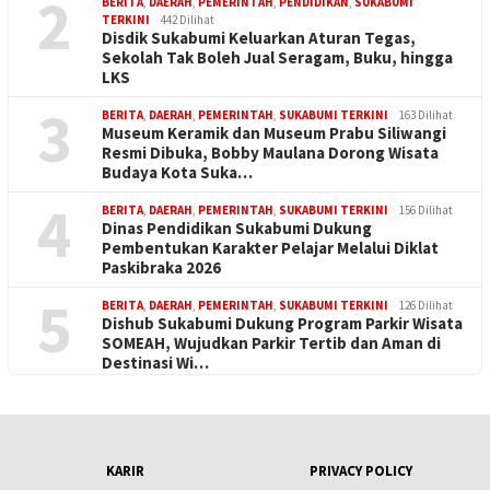
2
BERITA
,
DAERAH
,
PEMERINTAH
,
PENDIDIKAN
,
SUKABUMI
TERKINI
442 Dilihat
Disdik Sukabumi Keluarkan Aturan Tegas,
Sekolah Tak Boleh Jual Seragam, Buku, hingga
LKS
3
BERITA
,
DAERAH
,
PEMERINTAH
,
SUKABUMI TERKINI
163 Dilihat
Museum Keramik dan Museum Prabu Siliwangi
Resmi Dibuka, Bobby Maulana Dorong Wisata
Budaya Kota Suka…
4
BERITA
,
DAERAH
,
PEMERINTAH
,
SUKABUMI TERKINI
156 Dilihat
Dinas Pendidikan Sukabumi Dukung
Pembentukan Karakter Pelajar Melalui Diklat
Paskibraka 2026
5
BERITA
,
DAERAH
,
PEMERINTAH
,
SUKABUMI TERKINI
126 Dilihat
Dishub Sukabumi Dukung Program Parkir Wisata
SOMEAH, Wujudkan Parkir Tertib dan Aman di
Destinasi Wi…
KARIR
PRIVACY POLICY