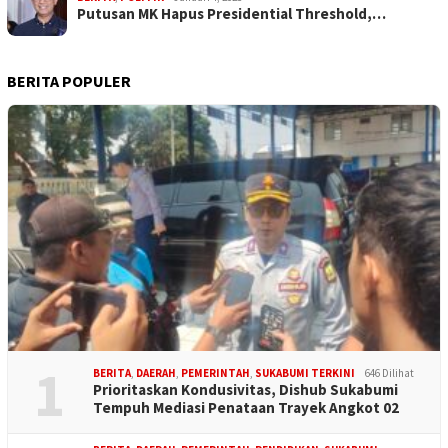
Putusan MK Hapus Presidential Threshold,…
BERITA POPULER
1
BERITA
,
DAERAH
,
PEMERINTAH
,
SUKABUMI TERKINI
646 Dilihat
Prioritaskan Kondusivitas, Dishub Sukabumi
Tempuh Mediasi Penataan Trayek Angkot 02