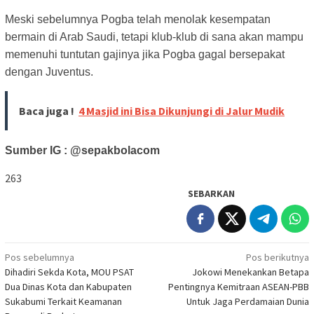
Meski sebelumnya Pogba telah menolak kesempatan
bermain di Arab Saudi, tetapi klub-klub di sana akan mampu
memenuhi tuntutan gajinya jika Pogba gagal bersepakat
dengan Juventus.
Baca juga !
4 Masjid ini Bisa Dikunjungi di Jalur Mudik
Sumber IG : @sepakbolacom
263
SEBARKAN
Navigasi
Pos sebelumnya
Pos berikutnya
Dihadiri Sekda Kota, MOU PSAT
Jokowi Menekankan Betapa
pos
Dua Dinas Kota dan Kabupaten
Pentingnya Kemitraan ASEAN-PBB
Sukabumi Terkait Keamanan
Untuk Jaga Perdamaian Dunia