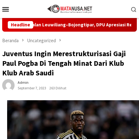
Loncat
Menu
ke
Mobile
konten
iki Jalan Leuwiliang–Bojongtipar, DPU Apresiasi Respons Penye
Headline
Beranda
Uncategorized
Juventus Ingin Merestrukturisasi Gaji
Paul Pogba Di Tengah Minat Dari Klub
Klub Arab Saudi
Admin
September 7, 2023
263 Dilihat