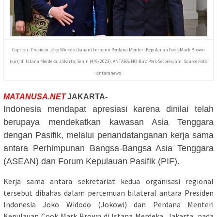
Caption : Presiden Joko Widodo (kanan) bertemu Perdana Menteri Kepulauan Cook Mark Brown
(kiri) di Istana Merdeka, Jakarta, Senin (4/9/2023). ANTARA/HO-Biro Pers Setpres/am. Source Foto
: antaranews.
MATANUSA.NET
JAKARTA-
Indonesia mendapat apresiasi karena dinilai telah
berupaya mendekatkan kawasan Asia Tenggara
dengan Pasifik, melalui penandatanganan kerja sama
antara Perhimpunan Bangsa-Bangsa Asia Tenggara
(ASEAN) dan Forum Kepulauan Pasifik (PIF).
Kerja sama antara sekretariat kedua organisasi regional
tersebut dibahas dalam pertemuan bilateral antara Presiden
Indonesia Joko Widodo (Jokowi) dan Perdana Menteri
Kepulauan Cook Mark Brown di Istana Merdeka, Jakarta, pada