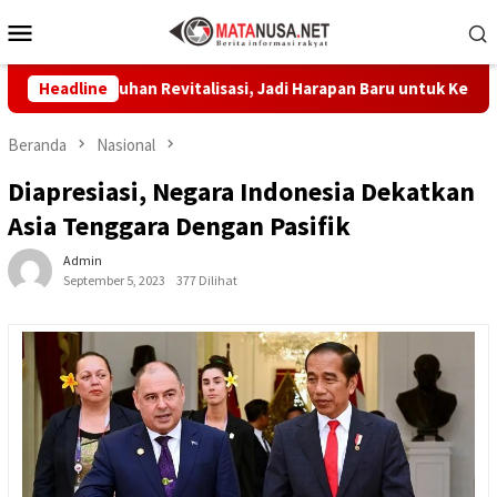
Loncat
Menu
ke
Mobile
konten
t Sentuhan Revitalisasi, Jadi Harapan Baru untuk Kenyamanan Be
Headline
Beranda
Nasional
Diapresiasi, Negara Indonesia Dekatkan
Asia Tenggara Dengan Pasifik
Admin
September 5, 2023
377 Dilihat