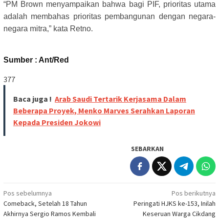
“PM Brown menyampaikan bahwa bagi PIF, prioritas utama
adalah membahas prioritas pembangunan dengan negara-
negara mitra,” kata Retno.
Sumber : Ant/Red
377
Baca juga !
Arab Saudi Tertarik Kerjasama Dalam
Beberapa Proyek, Menko Marves Serahkan Laporan
Kepada Presiden Jokowi
SEBARKAN
Navigasi
Pos sebelumnya
Pos berikutnya
Comeback, Setelah 18 Tahun
Peringati HJKS ke-153, Inilah
pos
Akhirnya Sergio Ramos Kembali
Keseruan Warga Cikdang