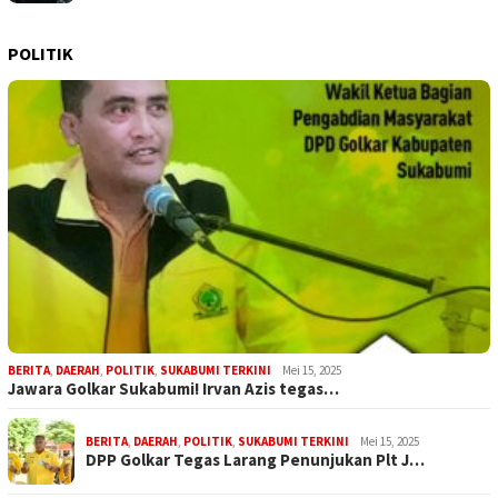
POLITIK
BERITA
,
DAERAH
,
POLITIK
,
SUKABUMI TERKINI
Mei 15, 2025
Jawara Golkar Sukabumi! Irvan Azis tegas…
BERITA
,
DAERAH
,
POLITIK
,
SUKABUMI TERKINI
Mei 15, 2025
DPP Golkar Tegas Larang Penunjukan Plt J…