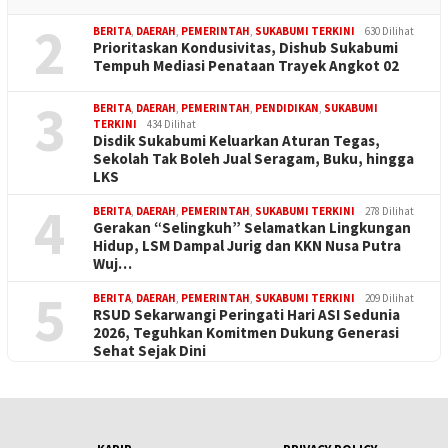
2
BERITA
,
DAERAH
,
PEMERINTAH
,
SUKABUMI TERKINI
630 Dilihat
Prioritaskan Kondusivitas, Dishub Sukabumi
Tempuh Mediasi Penataan Trayek Angkot 02
3
BERITA
,
DAERAH
,
PEMERINTAH
,
PENDIDIKAN
,
SUKABUMI
TERKINI
434 Dilihat
Disdik Sukabumi Keluarkan Aturan Tegas,
Sekolah Tak Boleh Jual Seragam, Buku, hingga
LKS
4
BERITA
,
DAERAH
,
PEMERINTAH
,
SUKABUMI TERKINI
278 Dilihat
Gerakan “Selingkuh” Selamatkan Lingkungan
Hidup, LSM Dampal Jurig dan KKN Nusa Putra
Wuj…
5
BERITA
,
DAERAH
,
PEMERINTAH
,
SUKABUMI TERKINI
209 Dilihat
RSUD Sekarwangi Peringati Hari ASI Sedunia
2026, Teguhkan Komitmen Dukung Generasi
Sehat Sejak Dini