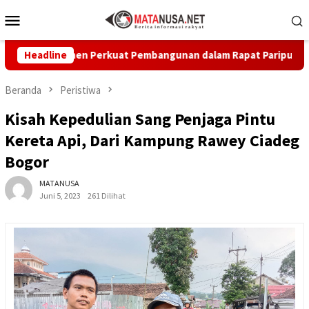
Loncat
Menu
ke
Mobile
konten
mitmen Perkuat Pembangunan dalam Rapat Paripurna Dprd
Headline
Beranda
Peristiwa
Kisah Kepedulian Sang Penjaga Pintu
Kereta Api, Dari Kampung Rawey Ciadeg
Bogor
MATANUSA
Juni 5, 2023
261 Dilihat