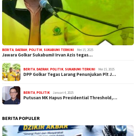
BERITA
,
DAERAH
,
POLITIK
,
SUKABUMI TERKINI
Mei 15, 2025
Jawara Golkar Sukabumi! Irvan Azis tegas…
BERITA
,
DAERAH
,
POLITIK
,
SUKABUMI TERKINI
Mei 15, 2025
DPP Golkar Tegas Larang Penunjukan Plt J…
BERITA
,
POLITIK
Januari 4, 2025
Putusan MK Hapus Presidential Threshold,…
BERITA POPULER