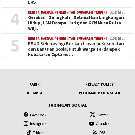
LKS
4
BERITA
,
DAERAH
,
PEMERINTAH
,
SUKABUMI TERKINI
261 Dilihat
Gerakan “Selingkuh” Selamatkan Lingkungan
Hidup, LSM Dampal Jurig dan KKN Nusa Putra
Wuj…
5
BERITA
,
DAERAH
,
PEMERINTAH
,
SUKABUMI TERKINI
219 Dilihat
RSUD Sekarwangi Berikan Layanan Kesehatan
dan Bantuan Sosial untuk Warga Terdampak
Kebakaran Ciptamu…
KARIR
PRIVACY POLICY
REDAKSI
PEDOMAN MEDIA SIBER
JARINGAN SOCIAL
Facebook
Twitter
Instagram
Youtube
Tiktok
RSS