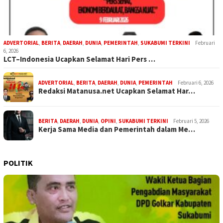
ADVERTORIAL
,
BERITA
,
DAERAH
,
DUNIA
,
PEMERINTAH
,
SUKABUMI TERKINI
Februari
6, 2026
LCT–Indonesia Ucapkan Selamat Hari Pers …
ADVERTORIAL
,
BERITA
,
DAERAH
,
DUNIA
,
PEMERINTAH
Februari 6, 2026
Redaksi Matanusa.net Ucapkan Selamat Har…
BERITA
,
DAERAH
,
DUNIA
,
OPINI
,
SUKABUMI TERKINI
Februari 5, 2026
Kerja Sama Media dan Pemerintah dalam Me…
POLITIK