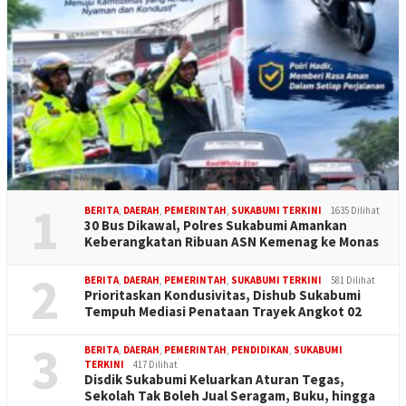
1
BERITA
,
DAERAH
,
PEMERINTAH
,
SUKABUMI TERKINI
1635 Dilihat
30 Bus Dikawal, Polres Sukabumi Amankan
Keberangkatan Ribuan ASN Kemenag ke Monas
2
BERITA
,
DAERAH
,
PEMERINTAH
,
SUKABUMI TERKINI
581 Dilihat
Prioritaskan Kondusivitas, Dishub Sukabumi
Tempuh Mediasi Penataan Trayek Angkot 02
3
BERITA
,
DAERAH
,
PEMERINTAH
,
PENDIDIKAN
,
SUKABUMI
TERKINI
417 Dilihat
Disdik Sukabumi Keluarkan Aturan Tegas,
Sekolah Tak Boleh Jual Seragam, Buku, hingga