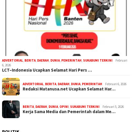
ADVERTORIAL
,
BERITA
,
DAERAH
,
DUNIA
,
PEMERINTAH
,
SUKABUMI TERKINI
Februari
6, 2026
LCT–Indonesia Ucapkan Selamat Hari Pers …
ADVERTORIAL
,
BERITA
,
DAERAH
,
DUNIA
,
PEMERINTAH
Februari 6, 2026
Redaksi Matanusa.net Ucapkan Selamat Har…
BERITA
,
DAERAH
,
DUNIA
,
OPINI
,
SUKABUMI TERKINI
Februari 5, 2026
Kerja Sama Media dan Pemerintah dalam Me…
POLITIK