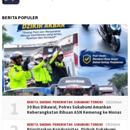
BERITA POPULER
1
BERITA
,
DAERAH
,
PEMERINTAH
,
SUKABUMI TERKINI
1652 Dilihat
30 Bus Dikawal, Polres Sukabumi Amankan
Keberangkatan Ribuan ASN Kemenag ke Monas
BERITA
,
DAERAH
,
PEMERINTAH
,
SUKABUMI TERKINI
630 Dilihat
Prioritaskan Kondusivitas, Dishub Sukabumi