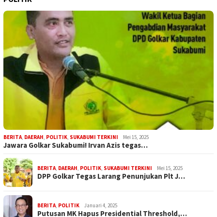
BERITA
,
DAERAH
,
POLITIK
,
SUKABUMI TERKINI
Mei 15, 2025
Jawara Golkar Sukabumi! Irvan Azis tegas…
BERITA
,
DAERAH
,
POLITIK
,
SUKABUMI TERKINI
Mei 15, 2025
DPP Golkar Tegas Larang Penunjukan Plt J…
BERITA
,
POLITIK
Januari 4, 2025
Putusan MK Hapus Presidential Threshold,…