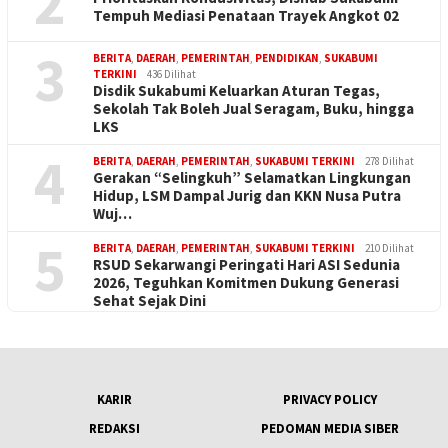
2
Tempuh Mediasi Penataan Trayek Angkot 02
3
BERITA
,
DAERAH
,
PEMERINTAH
,
PENDIDIKAN
,
SUKABUMI
TERKINI
436 Dilihat
Disdik Sukabumi Keluarkan Aturan Tegas,
Sekolah Tak Boleh Jual Seragam, Buku, hingga
LKS
4
BERITA
,
DAERAH
,
PEMERINTAH
,
SUKABUMI TERKINI
278 Dilihat
Gerakan “Selingkuh” Selamatkan Lingkungan
Hidup, LSM Dampal Jurig dan KKN Nusa Putra
Wuj…
5
BERITA
,
DAERAH
,
PEMERINTAH
,
SUKABUMI TERKINI
210 Dilihat
RSUD Sekarwangi Peringati Hari ASI Sedunia
2026, Teguhkan Komitmen Dukung Generasi
Sehat Sejak Dini
KARIR
PRIVACY POLICY
REDAKSI
PEDOMAN MEDIA SIBER