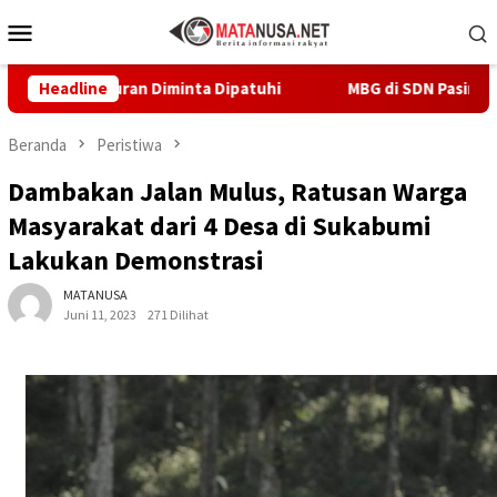
Loncat
Menu
ke
Mobile
konten
uran Diminta Dipatuhi
Headline
MBG di SDN Pasirwalang Disorot W
Beranda
Peristiwa
Dambakan Jalan Mulus, Ratusan Warga
Masyarakat dari 4 Desa di Sukabumi
Lakukan Demonstrasi
MATANUSA
Juni 11, 2023
271 Dilihat