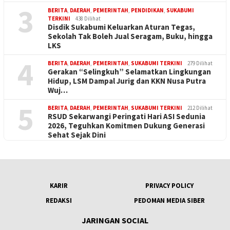
3
BERITA
,
DAERAH
,
PEMERINTAH
,
PENDIDIKAN
,
SUKABUMI
TERKINI
438 Dilihat
Disdik Sukabumi Keluarkan Aturan Tegas,
Sekolah Tak Boleh Jual Seragam, Buku, hingga
LKS
4
BERITA
,
DAERAH
,
PEMERINTAH
,
SUKABUMI TERKINI
279 Dilihat
Gerakan “Selingkuh” Selamatkan Lingkungan
Hidup, LSM Dampal Jurig dan KKN Nusa Putra
Wuj…
5
BERITA
,
DAERAH
,
PEMERINTAH
,
SUKABUMI TERKINI
212 Dilihat
RSUD Sekarwangi Peringati Hari ASI Sedunia
2026, Teguhkan Komitmen Dukung Generasi
Sehat Sejak Dini
KARIR
PRIVACY POLICY
REDAKSI
PEDOMAN MEDIA SIBER
JARINGAN SOCIAL