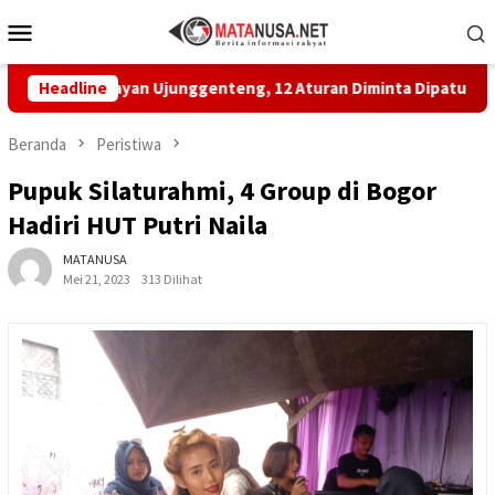
Loncat
Menu
ke
Mobile
konten
 Nelayan Ujunggenteng, 12 Aturan Diminta Dipatuhi
Headline
MBG
Beranda
Peristiwa
Pupuk Silaturahmi, 4 Group di Bogor
Hadiri HUT Putri Naila
MATANUSA
Mei 21, 2023
313 Dilihat