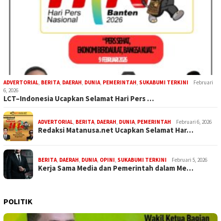
ADVERTORIAL
,
BERITA
,
DAERAH
,
DUNIA
,
PEMERINTAH
,
SUKABUMI TERKINI
Februari
6, 2026
LCT–Indonesia Ucapkan Selamat Hari Pers …
ADVERTORIAL
,
BERITA
,
DAERAH
,
DUNIA
,
PEMERINTAH
Februari 6, 2026
Redaksi Matanusa.net Ucapkan Selamat Har…
BERITA
,
DAERAH
,
DUNIA
,
OPINI
,
SUKABUMI TERKINI
Februari 5, 2026
Kerja Sama Media dan Pemerintah dalam Me…
POLITIK