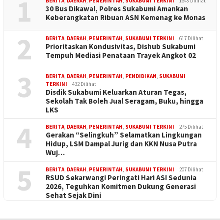
1
BERITA
,
DAERAH
,
PEMERINTAH
,
SUKABUMI TERKINI
1648 Dilihat
30 Bus Dikawal, Polres Sukabumi Amankan
Keberangkatan Ribuan ASN Kemenag ke Monas
2
BERITA
,
DAERAH
,
PEMERINTAH
,
SUKABUMI TERKINI
617 Dilihat
Prioritaskan Kondusivitas, Dishub Sukabumi
Tempuh Mediasi Penataan Trayek Angkot 02
3
BERITA
,
DAERAH
,
PEMERINTAH
,
PENDIDIKAN
,
SUKABUMI
TERKINI
432 Dilihat
Disdik Sukabumi Keluarkan Aturan Tegas,
Sekolah Tak Boleh Jual Seragam, Buku, hingga
LKS
4
BERITA
,
DAERAH
,
PEMERINTAH
,
SUKABUMI TERKINI
275 Dilihat
Gerakan “Selingkuh” Selamatkan Lingkungan
Hidup, LSM Dampal Jurig dan KKN Nusa Putra
Wuj…
5
BERITA
,
DAERAH
,
PEMERINTAH
,
SUKABUMI TERKINI
207 Dilihat
RSUD Sekarwangi Peringati Hari ASI Sedunia
2026, Teguhkan Komitmen Dukung Generasi
Sehat Sejak Dini