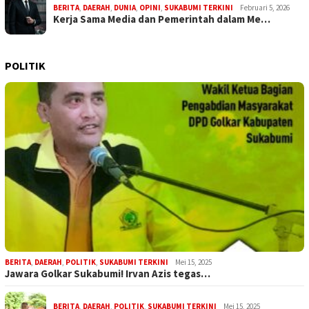
BERITA
,
DAERAH
,
DUNIA
,
OPINI
,
SUKABUMI TERKINI
Februari 5, 2026
Kerja Sama Media dan Pemerintah dalam Me…
POLITIK
BERITA
,
DAERAH
,
POLITIK
,
SUKABUMI TERKINI
Mei 15, 2025
Jawara Golkar Sukabumi! Irvan Azis tegas…
BERITA
,
DAERAH
,
POLITIK
,
SUKABUMI TERKINI
Mei 15, 2025