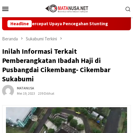
Loncat
Menu
ke
Mobile
konten
kabumi Percepat Upaya Pencegahan Stunting
Headline
CV Byankar
Beranda
Sukabumi Terkini
Inilah Informasi Terkait
Pemberangkatan Ibadah Haji di
Pusbangdai Cikembang- Cikembar
Sukabumi
MATANUSA
Mei 19, 2023
239 Dilihat