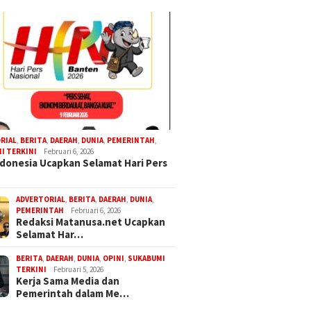
RIAL
,
BERITA
,
DAERAH
,
DUNIA
,
PEMERINTAH
,
I TERKINI
Februari 6, 2026
donesia Ucapkan Selamat Hari Pers
ADVERTORIAL
,
BERITA
,
DAERAH
,
DUNIA
,
PEMERINTAH
Februari 6, 2026
Redaksi Matanusa.net Ucapkan
Selamat Har…
BERITA
,
DAERAH
,
DUNIA
,
OPINI
,
SUKABUMI
TERKINI
Februari 5, 2026
Kerja Sama Media dan
Pemerintah dalam Me…