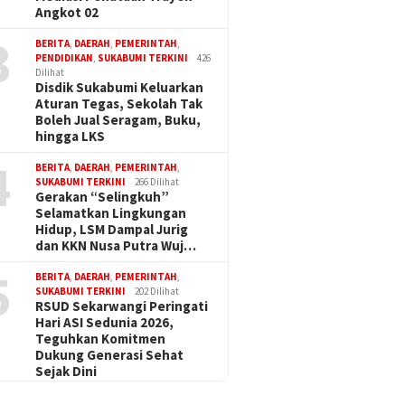
Angkot 02
3
BERITA
,
DAERAH
,
PEMERINTAH
,
PENDIDIKAN
,
SUKABUMI TERKINI
426
Dilihat
Disdik Sukabumi Keluarkan
Aturan Tegas, Sekolah Tak
Boleh Jual Seragam, Buku,
hingga LKS
4
BERITA
,
DAERAH
,
PEMERINTAH
,
SUKABUMI TERKINI
266 Dilihat
Gerakan “Selingkuh”
Selamatkan Lingkungan
Hidup, LSM Dampal Jurig
dan KKN Nusa Putra Wuj…
5
BERITA
,
DAERAH
,
PEMERINTAH
,
SUKABUMI TERKINI
202 Dilihat
RSUD Sekarwangi Peringati
Hari ASI Sedunia 2026,
Teguhkan Komitmen
Dukung Generasi Sehat
Sejak Dini