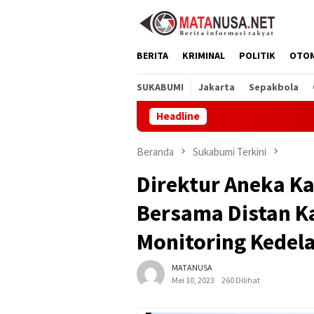
Loncat
ke
konten
BERITA
KRIMINAL
POLITIK
OTO
SUKABUMI
Jakarta
Sepakbola
Headline
Melalui GEMA
Beranda
Sukabumi Terkini
Direktur Aneka K
Bersama Distan K
Monitoring Kedela
MATANUSA
Mei 10, 2023
260 Dilihat