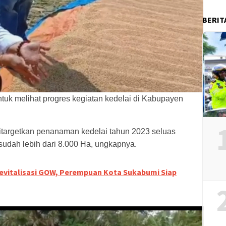
BERIT
untuk melihat progres kegiatan kedelai di Kabupayen
itargetkan penanaman kedelai tahun 2023 seluas
 sudah lebih dari 8.000 Ha, ungkapnya.
vitalisasi GOW, Perempuan Kota Sukabumi Siap