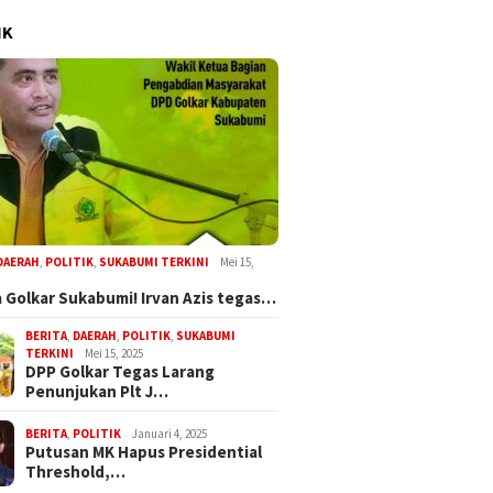
IK
DAERAH
,
POLITIK
,
SUKABUMI TERKINI
Mei 15,
 Golkar Sukabumi! Irvan Azis tegas…
BERITA
,
DAERAH
,
POLITIK
,
SUKABUMI
TERKINI
Mei 15, 2025
DPP Golkar Tegas Larang
Penunjukan Plt J…
BERITA
,
POLITIK
Januari 4, 2025
Putusan MK Hapus Presidential
Threshold,…