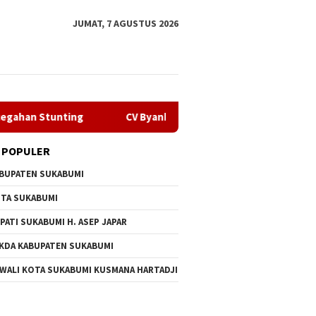
JUMAT, 7 AGUSTUS 2026
CV Byankarya Pastikan Perbaikan Jalan Leuwiliang–Bojong
 POPULER
BUPATEN SUKABUMI
TA SUKABUMI
PATI SUKABUMI H. ASEP JAPAR
KDA KABUPATEN SUKABUMI
 WALI KOTA SUKABUMI KUSMANA HARTADJI