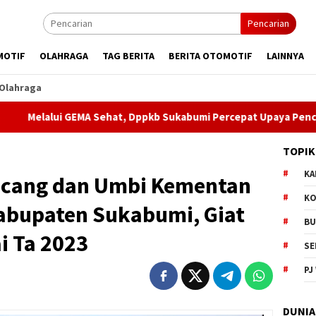
Pencarian
MOTIF
OLAHRAGA
TAG BERITA
BERITA OTOMOTIF
LAINNYA
Olahraga
 Sehat, Dppkb Sukabumi Percepat Upaya Pencegahan Stunting
TOPIK
KA
acang dan Umbi Kementan
KO
abupaten Sukabumi, Giat
BU
i Ta 2023
SE
PJ
DUNIA