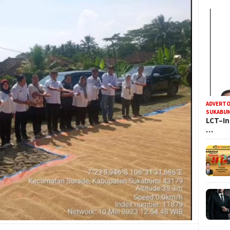
ADVERTO
SUKABUM
LCT–In
…