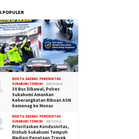
A POPULER
1
BERITA
,
DAERAH
,
PEMERINTAH
,
SUKABUMI TERKINI
1642 Dilihat
30 Bus Dikawal, Polres
Sukabumi Amankan
Keberangkatan Ribuan ASN
Kemenag ke Monas
2
BERITA
,
DAERAH
,
PEMERINTAH
,
SUKABUMI TERKINI
608 Dilihat
Prioritaskan Kondusivitas,
Dishub Sukabumi Tempuh
Mediasi Penataan Trayek