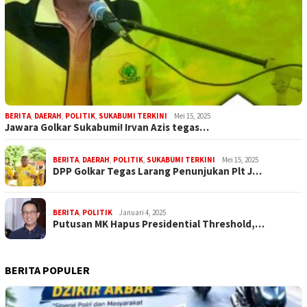
BERITA
,
DAERAH
,
POLITIK
,
SUKABUMI TERKINI
Mei 15, 2025
Jawara Golkar Sukabumi! Irvan Azis tegas…
BERITA
,
DAERAH
,
POLITIK
,
SUKABUMI TERKINI
Mei 15, 2025
DPP Golkar Tegas Larang Penunjukan Plt J…
BERITA
,
POLITIK
Januari 4, 2025
Putusan MK Hapus Presidential Threshold,…
BERITA POPULER