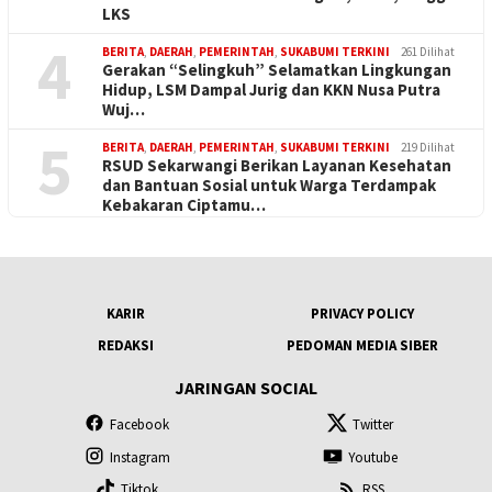
LKS
4
BERITA
,
DAERAH
,
PEMERINTAH
,
SUKABUMI TERKINI
261 Dilihat
Gerakan “Selingkuh” Selamatkan Lingkungan
Hidup, LSM Dampal Jurig dan KKN Nusa Putra
Wuj…
5
BERITA
,
DAERAH
,
PEMERINTAH
,
SUKABUMI TERKINI
219 Dilihat
RSUD Sekarwangi Berikan Layanan Kesehatan
dan Bantuan Sosial untuk Warga Terdampak
Kebakaran Ciptamu…
KARIR
PRIVACY POLICY
REDAKSI
PEDOMAN MEDIA SIBER
JARINGAN SOCIAL
Facebook
Twitter
Instagram
Youtube
Tiktok
RSS