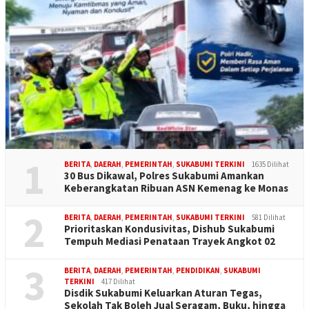
1
BERITA
,
DAERAH
,
PEMERINTAH
,
SUKABUMI TERKINI
1635 Dilihat
30 Bus Dikawal, Polres Sukabumi Amankan
Keberangkatan Ribuan ASN Kemenag ke Monas
2
BERITA
,
DAERAH
,
PEMERINTAH
,
SUKABUMI TERKINI
581 Dilihat
Prioritaskan Kondusivitas, Dishub Sukabumi
Tempuh Mediasi Penataan Trayek Angkot 02
3
BERITA
,
DAERAH
,
PEMERINTAH
,
PENDIDIKAN
,
SUKABUMI
TERKINI
417 Dilihat
Disdik Sukabumi Keluarkan Aturan Tegas,
Sekolah Tak Boleh Jual Seragam, Buku, hingga