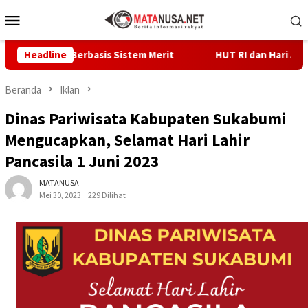
Loncat
Menu
ke
Mobile
konten
fesional Berbasis Sistem Merit
Headline
HUT RI dan Hari ASI Sedu
Beranda
Iklan
Dinas Pariwisata Kabupaten Sukabumi
Mengucapkan, Selamat Hari Lahir
Pancasila 1 Juni 2023
MATANUSA
Mei 30, 2023
229 Dilihat