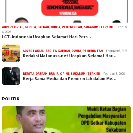
ADVERTORIAL
,
BERITA
,
DAERAH
,
DUNIA
,
PEMERINTAH
,
SUKABUMI TERKINI
Februari
6, 2026
LCT–Indonesia Ucapkan Selamat Hari Pers …
ADVERTORIAL
,
BERITA
,
DAERAH
,
DUNIA
,
PEMERINTAH
Februari 6, 2026
Redaksi Matanusa.net Ucapkan Selamat Har…
BERITA
,
DAERAH
,
DUNIA
,
OPINI
,
SUKABUMI TERKINI
Februari 5, 2026
Kerja Sama Media dan Pemerintah dalam Me…
POLITIK