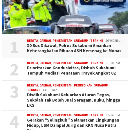
1
BERITA
,
DAERAH
,
PEMERINTAH
,
SUKABUMI TERKINI
1649 Dilihat
30 Bus Dikawal, Polres Sukabumi Amankan
Keberangkatan Ribuan ASN Kemenag ke Monas
2
BERITA
,
DAERAH
,
PEMERINTAH
,
SUKABUMI TERKINI
619 Dilihat
Prioritaskan Kondusivitas, Dishub Sukabumi
Tempuh Mediasi Penataan Trayek Angkot 02
3
BERITA
,
DAERAH
,
PEMERINTAH
,
PENDIDIKAN
,
SUKABUMI
TERKINI
433 Dilihat
Disdik Sukabumi Keluarkan Aturan Tegas,
Sekolah Tak Boleh Jual Seragam, Buku, hingga
LKS
4
BERITA
,
DAERAH
,
PEMERINTAH
,
SUKABUMI TERKINI
277 Dilihat
Gerakan “Selingkuh” Selamatkan Lingkungan
Hidup, LSM Dampal Jurig dan KKN Nusa Putra