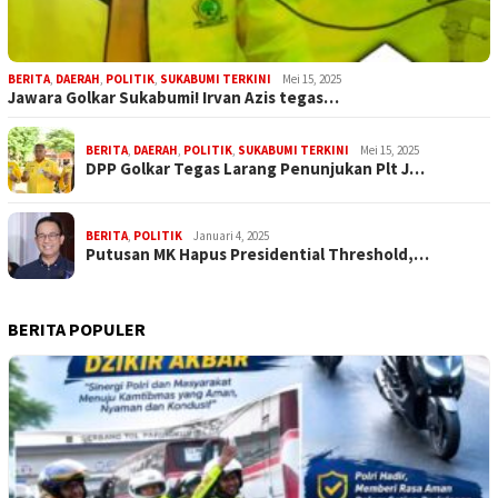
BERITA
,
DAERAH
,
POLITIK
,
SUKABUMI TERKINI
Mei 15, 2025
Jawara Golkar Sukabumi! Irvan Azis tegas…
BERITA
,
DAERAH
,
POLITIK
,
SUKABUMI TERKINI
Mei 15, 2025
DPP Golkar Tegas Larang Penunjukan Plt J…
BERITA
,
POLITIK
Januari 4, 2025
Putusan MK Hapus Presidential Threshold,…
BERITA POPULER