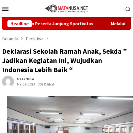
Loncat
Menu
ke
Mobile
konten
 Pesan Peserta Junjung Sportivitas
Headline
Melalui GEMA Sehat,
Beranda
Peristiwa
Deklarasi Sekolah Ramah Anak, Sekda ”
Jadikan Kegiatan Ini, Wujudkan
Indonesia Lebih Baik “
MATANUSA
Mei 29, 2023
302 Dilihat