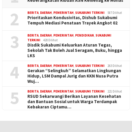
Keberangkatan Ribuan ASN Kemenag ke Monas
2
BERITA
,
DAERAH
,
PEMERINTAH
,
SUKABUMI TERKINI
587 Dilihat
Prioritaskan Kondusivitas, Dishub Sukabumi
Tempuh Mediasi Penataan Trayek Angkot 02
3
BERITA
,
DAERAH
,
PEMERINTAH
,
PENDIDIKAN
,
SUKABUMI
TERKINI
420 Dilihat
Disdik Sukabumi Keluarkan Aturan Tegas,
Sekolah Tak Boleh Jual Seragam, Buku, hingga
LKS
4
BERITA
,
DAERAH
,
PEMERINTAH
,
SUKABUMI TERKINI
263 Dilihat
Gerakan “Selingkuh” Selamatkan Lingkungan
Hidup, LSM Dampal Jurig dan KKN Nusa Putra
Wuj…
5
BERITA
,
DAERAH
,
PEMERINTAH
,
SUKABUMI TERKINI
221 Dilihat
RSUD Sekarwangi Berikan Layanan Kesehatan
dan Bantuan Sosial untuk Warga Terdampak
Kebakaran Ciptamu…