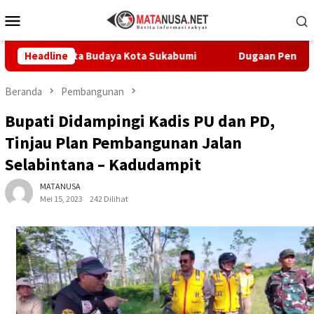
Loncat
Menu
ke
Mobile
konten
isata Budaya Kota Sukabumi
Headline
Dugaan Penyalahgunaan Nar
Beranda
Pembangunan
Bupati Didampingi Kadis PU dan PD,
Tinjau Plan Pembangunan Jalan
Selabintana – Kadudampit
MATANUSA
Mei 15, 2023
242 Dilihat