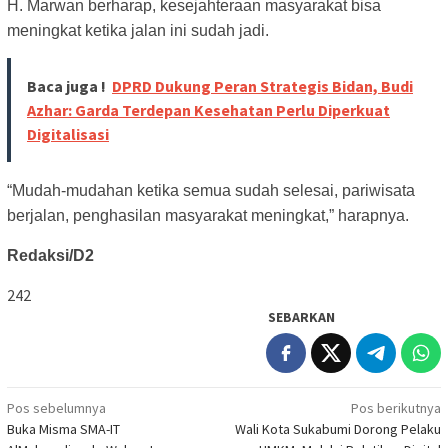
H. Marwan berharap, kesejahteraan masyarakat bisa
meningkat ketika jalan ini sudah jadi.
Baca juga !
DPRD Dukung Peran Strategis Bidan, Budi
Azhar: Garda Terdepan Kesehatan Perlu Diperkuat
Digitalisasi
“Mudah-mudahan ketika semua sudah selesai, pariwisata
berjalan, penghasilan masyarakat meningkat,” harapnya.
Redaksi/D2
242
SEBARKAN
Navigasi
Pos sebelumnya
Pos berikutnya
Buka Misma SMA-IT
Wali Kota Sukabumi Dorong Pelaku
pos