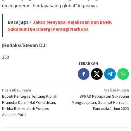
dmei generasi berdayasaing global” tegasnya.
Baca juga !
Jaksa Menyapa: Kejaksaan Dan BNNK
Sukabumi Bersinergi Perangi Narkoba
|Redaksi/Steven DJ|
260
SEBARKAN
Navigasi
Pos sebelumnya
Pos berikutnya
Bupati Pertegas Tentang Kiprah
BPKAD Kabupaten Sukabumi
pos
Pramuka Dalam Hal Pendidikan,
Mengucapkan, Selamat Hari Lahir
Ketika Rakercab di Ponpes
Pancasila 1 Juni 2023
Assalam Putri