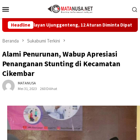
Loncat
Menu
ke
Mobile
konten
 Nelayan Ujunggenteng, 12 Aturan Diminta Dipatuhi
Headline
MBG
Beranda
Sukabumi Terkini
Alami Penurunan, Wabup Apresiasi
Penanganan Stunting di Kecamatan
Cikembar
MATANUSA
Mei 31, 2023
260 Dilihat