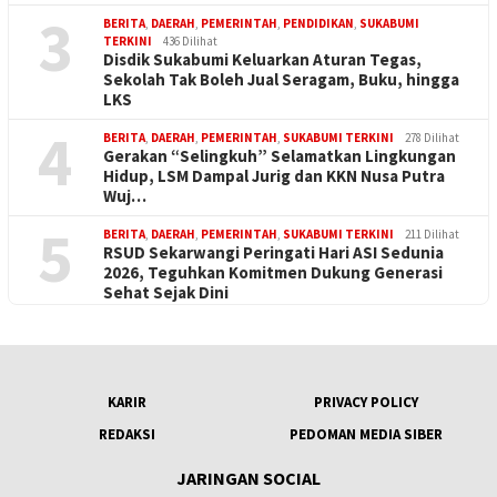
3
BERITA
,
DAERAH
,
PEMERINTAH
,
PENDIDIKAN
,
SUKABUMI
TERKINI
436 Dilihat
Disdik Sukabumi Keluarkan Aturan Tegas,
Sekolah Tak Boleh Jual Seragam, Buku, hingga
LKS
4
BERITA
,
DAERAH
,
PEMERINTAH
,
SUKABUMI TERKINI
278 Dilihat
Gerakan “Selingkuh” Selamatkan Lingkungan
Hidup, LSM Dampal Jurig dan KKN Nusa Putra
Wuj…
5
BERITA
,
DAERAH
,
PEMERINTAH
,
SUKABUMI TERKINI
211 Dilihat
RSUD Sekarwangi Peringati Hari ASI Sedunia
2026, Teguhkan Komitmen Dukung Generasi
Sehat Sejak Dini
KARIR
PRIVACY POLICY
REDAKSI
PEDOMAN MEDIA SIBER
JARINGAN SOCIAL