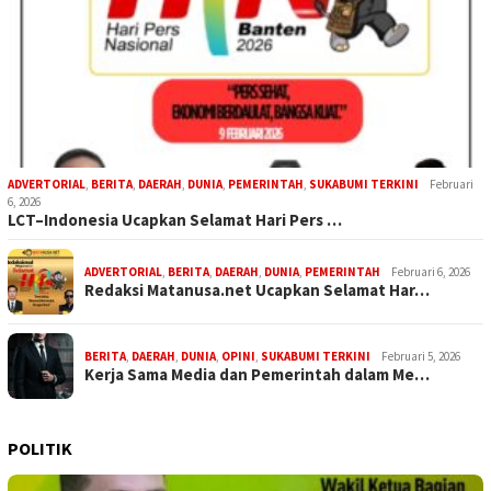
ADVERTORIAL
,
BERITA
,
DAERAH
,
DUNIA
,
PEMERINTAH
,
SUKABUMI TERKINI
Februari
6, 2026
LCT–Indonesia Ucapkan Selamat Hari Pers …
ADVERTORIAL
,
BERITA
,
DAERAH
,
DUNIA
,
PEMERINTAH
Februari 6, 2026
Redaksi Matanusa.net Ucapkan Selamat Har…
BERITA
,
DAERAH
,
DUNIA
,
OPINI
,
SUKABUMI TERKINI
Februari 5, 2026
Kerja Sama Media dan Pemerintah dalam Me…
POLITIK