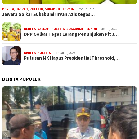
BERITA
,
DAERAH
,
POLITIK
,
SUKABUMI TERKINI
Mei 15, 2025
Jawara Golkar Sukabumi! Irvan Azis tegas…
BERITA
,
DAERAH
,
POLITIK
,
SUKABUMI TERKINI
Mei 15, 2025
DPP Golkar Tegas Larang Penunjukan Plt J…
BERITA
,
POLITIK
Januari 4, 2025
Putusan MK Hapus Presidential Threshold,…
BERITA POPULER