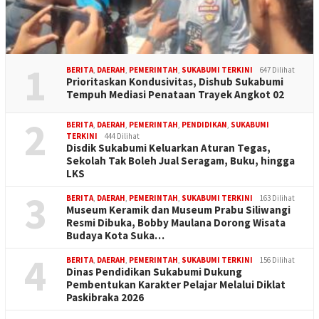
1
BERITA
,
DAERAH
,
PEMERINTAH
,
SUKABUMI TERKINI
647 Dilihat
Prioritaskan Kondusivitas, Dishub Sukabumi
Tempuh Mediasi Penataan Trayek Angkot 02
2
BERITA
,
DAERAH
,
PEMERINTAH
,
PENDIDIKAN
,
SUKABUMI
TERKINI
444 Dilihat
Disdik Sukabumi Keluarkan Aturan Tegas,
Sekolah Tak Boleh Jual Seragam, Buku, hingga
LKS
3
BERITA
,
DAERAH
,
PEMERINTAH
,
SUKABUMI TERKINI
163 Dilihat
Museum Keramik dan Museum Prabu Siliwangi
Resmi Dibuka, Bobby Maulana Dorong Wisata
Budaya Kota Suka…
4
BERITA
,
DAERAH
,
PEMERINTAH
,
SUKABUMI TERKINI
156 Dilihat
Dinas Pendidikan Sukabumi Dukung
Pembentukan Karakter Pelajar Melalui Diklat
Paskibraka 2026