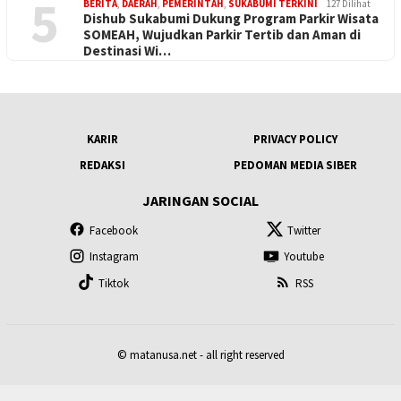
5
BERITA
,
DAERAH
,
PEMERINTAH
,
SUKABUMI TERKINI
127 Dilihat
Dishub Sukabumi Dukung Program Parkir Wisata
SOMEAH, Wujudkan Parkir Tertib dan Aman di
Destinasi Wi…
KARIR
PRIVACY POLICY
REDAKSI
PEDOMAN MEDIA SIBER
JARINGAN SOCIAL
Facebook
Twitter
Instagram
Youtube
Tiktok
RSS
© matanusa.net - all right reserved