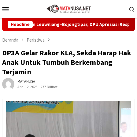
Loncat
Menu
ke
Mobile
konten
 Jalan Leuwiliang–Bojongtipar, DPU Apresiasi Respons Penyedia
Headline
Beranda
Peristiwa
DP3A Gelar Rakor KLA, Sekda Harap Hak
Anak Untuk Tumbuh Berkembang
Terjamin
MATANUSA
April 12, 2023
277 Dilihat