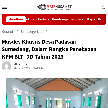
Loncat
Menu
ke
Mobile
konten
kan Komitmen Perkuat Pembangunan dalam Rapat Paripurna Dprd
Headline
Beranda
Uncategorized
Musdes Khusus Desa Padasari
Sumedang, Dalam Rangka Penetapan
KPM BLT- DD Tahun 2023
MATANUSA
Maret 3, 2023
230 Dilihat