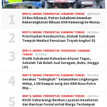
1
BERITA
,
DAERAH
,
PEMERINTAH
,
SUKABUMI TERKINI
1626 Dilihat
30 Bus Dikawal, Polres Sukabumi Amankan
Keberangkatan Ribuan ASN Kemenag ke Monas
2
BERITA
,
DAERAH
,
PEMERINTAH
,
SUKABUMI TERKINI
556 Dilihat
Prioritaskan Kondusivitas, Dishub Sukabumi
Tempuh Mediasi Penataan Trayek Angkot 02
3
BERITA
,
DAERAH
,
PEMERINTAH
,
PENDIDIKAN
,
SUKABUMI
TERKINI
412 Dilihat
Disdik Sukabumi Keluarkan Aturan Tegas,
Sekolah Tak Boleh Jual Seragam, Buku, hingga
LKS
4
BERITA
,
DAERAH
,
PEMERINTAH
,
SUKABUMI TERKINI
255 Dilihat
Gerakan “Selingkuh” Selamatkan Lingkungan
Hidup, LSM Dampal Jurig dan KKN Nusa Putra
Wuj…
5
BERITA
,
DAERAH
,
PEMERINTAH
,
SUKABUMI TERKINI
218 Dilihat
RSUD Sekarwangi Berikan Layanan Kesehatan
dan Bantuan Sosial untuk Warga Terdampak