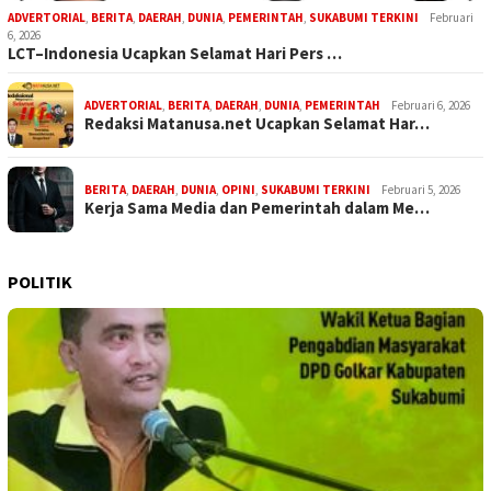
ADVERTORIAL
,
BERITA
,
DAERAH
,
DUNIA
,
PEMERINTAH
,
SUKABUMI TERKINI
Februari
6, 2026
LCT–Indonesia Ucapkan Selamat Hari Pers …
ADVERTORIAL
,
BERITA
,
DAERAH
,
DUNIA
,
PEMERINTAH
Februari 6, 2026
Redaksi Matanusa.net Ucapkan Selamat Har…
BERITA
,
DAERAH
,
DUNIA
,
OPINI
,
SUKABUMI TERKINI
Februari 5, 2026
Kerja Sama Media dan Pemerintah dalam Me…
POLITIK