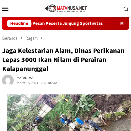
Loncat
Menu
ke
Mobile
konten
ukabumi Pesan Peserta Junjung Sportivitas
Headline
Melalui GEMA 
Beranda
Ragam
Jaga Kelestarian Alam, Dinas Perikanan
Lepas 3000 Ikan Nilam di Perairan
Kalapanunggal
MATANUSA
Maret 16, 2023
252 Dilihat