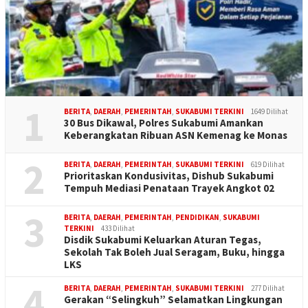
1
BERITA
,
DAERAH
,
PEMERINTAH
,
SUKABUMI TERKINI
1649 Dilihat
30 Bus Dikawal, Polres Sukabumi Amankan
Keberangkatan Ribuan ASN Kemenag ke Monas
2
BERITA
,
DAERAH
,
PEMERINTAH
,
SUKABUMI TERKINI
619 Dilihat
Prioritaskan Kondusivitas, Dishub Sukabumi
Tempuh Mediasi Penataan Trayek Angkot 02
3
BERITA
,
DAERAH
,
PEMERINTAH
,
PENDIDIKAN
,
SUKABUMI
TERKINI
433 Dilihat
Disdik Sukabumi Keluarkan Aturan Tegas,
Sekolah Tak Boleh Jual Seragam, Buku, hingga
LKS
4
BERITA
,
DAERAH
,
PEMERINTAH
,
SUKABUMI TERKINI
277 Dilihat
Gerakan “Selingkuh” Selamatkan Lingkungan