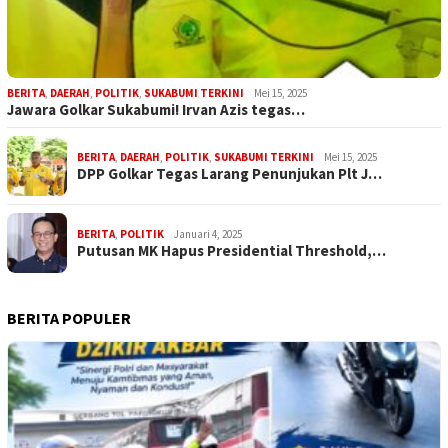
BERITA
,
DAERAH
,
POLITIK
,
SUKABUMI TERKINI
Mei 15, 2025
Jawara Golkar Sukabumi! Irvan Azis tegas…
BERITA
,
DAERAH
,
POLITIK
,
SUKABUMI TERKINI
Mei 15, 2025
DPP Golkar Tegas Larang Penunjukan Plt J…
BERITA
,
POLITIK
Januari 4, 2025
Putusan MK Hapus Presidential Threshold,…
BERITA POPULER