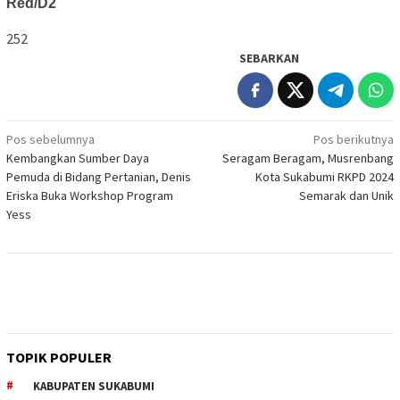
Red/D2
252
SEBARKAN
Navigasi
Pos sebelumnya
Pos berikutnya
Kembangkan Sumber Daya
Seragam Beragam, Musrenbang
pos
Pemuda di Bidang Pertanian, Denis
Kota Sukabumi RKPD 2024
Eriska Buka Workshop Program
Semarak dan Unik
Yess
TOPIK POPULER
KABUPATEN SUKABUMI