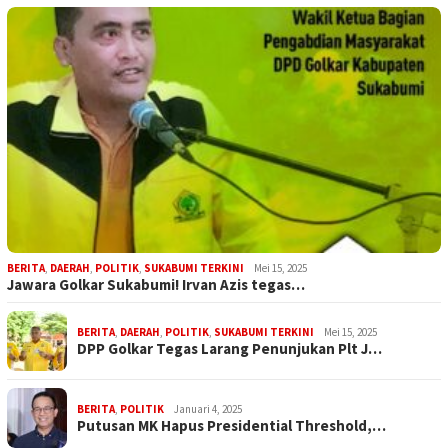
BERITA
,
DAERAH
,
POLITIK
,
SUKABUMI TERKINI
Mei 15, 2025
Jawara Golkar Sukabumi! Irvan Azis tegas…
BERITA
,
DAERAH
,
POLITIK
,
SUKABUMI TERKINI
Mei 15, 2025
DPP Golkar Tegas Larang Penunjukan Plt J…
BERITA
,
POLITIK
Januari 4, 2025
Putusan MK Hapus Presidential Threshold,…