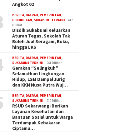
Angkot 02
3
BERITA
,
DAERAH
,
PEMERINTAH
,
PENDIDIKAN
,
SUKABUMI TERKINI
417
Dilihat
Disdik Sukabumi Keluarkan
Aturan Tegas, Sekolah Tak
Boleh Jual Seragam, Buku,
hingga LKS
4
BERITA
,
DAERAH
,
PEMERINTAH
,
SUKABUMI TERKINI
261 Dilihat
Gerakan “Selingkuh”
Selamatkan Lingkungan
Hidup, LSM Dampal Jurig
dan KKN Nusa Putra Wuj…
5
BERITA
,
DAERAH
,
PEMERINTAH
,
SUKABUMI TERKINI
219 Dilihat
RSUD Sekarwangi Berikan
Layanan Kesehatan dan
Bantuan Sosial untuk Warga
Terdampak Kebakaran
Ciptamu…