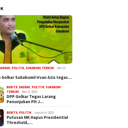
IK
DAERAH
,
POLITIK
,
SUKABUMI TERKINI
Mei 15,
 Golkar Sukabumi! Irvan Azis tegas…
BERITA
,
DAERAH
,
POLITIK
,
SUKABUMI
TERKINI
Mei 15, 2025
DPP Golkar Tegas Larang
Penunjukan Plt J…
BERITA
,
POLITIK
Januari 4, 2025
Putusan MK Hapus Presidential
Threshold,…