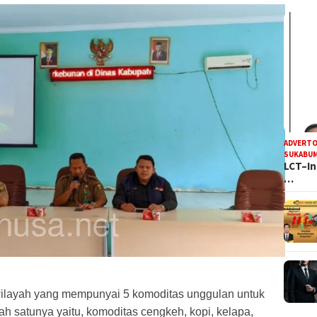
ADVERTO
SUKABUM
LCT–In
…
layah yang mempunyai 5 komoditas unggulan untuk
h satunya yaitu, komoditas cengkeh, kopi, kelapa,