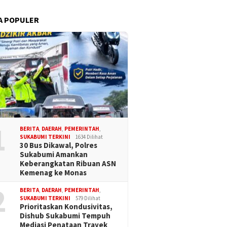
A POPULER
1
BERITA
,
DAERAH
,
PEMERINTAH
,
SUKABUMI TERKINI
1634 Dilihat
30 Bus Dikawal, Polres
Sukabumi Amankan
Keberangkatan Ribuan ASN
Kemenag ke Monas
2
BERITA
,
DAERAH
,
PEMERINTAH
,
SUKABUMI TERKINI
579 Dilihat
Prioritaskan Kondusivitas,
Dishub Sukabumi Tempuh
Mediasi Penataan Trayek