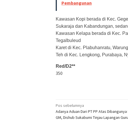
Pembangunan
Kawasan Kopi berada di Kec. Geger
Sukaraja dan Kabandungan, seda
Kawasan Kelapa berada di Kec. Pa
Tegalbuleud
Karet di Kec. Plabuhanratu, Warun
Teh di Kec. Lengkong, Purabaya, N
Re
d/D2**
350
Navigasi
Pos sebelumnya
Adanya Aduan Dari PT PP Atas Dibangunya
pos
GM, Dishub Sukabumi Tinjau Lapangan Guna