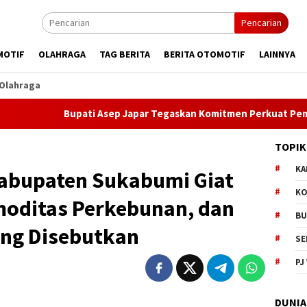
Pencarian
MOTIF
OLAHRAGA
TAG BERITA
BERITA OTOMOTIF
LAINNYA
Olahraga
upati Asep Japar Tegaskan Komitmen Perkuat Pembangunan dala
TOPIK
KA
Kabupaten Sukabumi Giat
KO
moditas Perkebunan, dan
BU
ang Disebutkan
SE
PJ
DUNIA