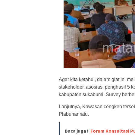
Agar kita ketahui, dalam giat ini me
stakeholder, asosiasi penghasil 5 k
kabupaten sukabumi.
Survey berbe
Lanjutnya, Kawasan cengkeh terseb
Plabuhanratu.
Baca juga !
Forum Konsultasi P