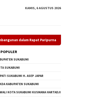
KAMIS, 6 AGUSTUS 2026
m Rapat Paripurna Dprd
Wali Kota Sukabumi Lantik 24 Pe
 POPULER
BUPATEN SUKABUMI
TA SUKABUMI
PATI SUKABUMI H. ASEP JAPAR
KDA KABUPATEN SUKABUMI
 WALI KOTA SUKABUMI KUSMANA HARTADJI