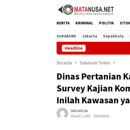
Loncat
ke
konten
BERITA
KRIMINAL
POLITIK
OTO
SUKABUMI
Jakarta
Sepakbola
Headline
B
Beranda
Sukabumi Terkini
Dinas Pertanian 
Survey Kajian Ko
Inilah Kawasan y
MATANUSA
Maret 7, 2023
350 Dilihat