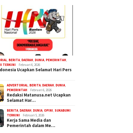
RIAL
,
BERITA
,
DAERAH
,
DUNIA
,
PEMERINTAH
,
I TERKINI
Februari 6, 2026
donesia Ucapkan Selamat Hari Pers
ADVERTORIAL
,
BERITA
,
DAERAH
,
DUNIA
,
PEMERINTAH
Februari 6, 2026
Redaksi Matanusa.net Ucapkan
Selamat Har…
BERITA
,
DAERAH
,
DUNIA
,
OPINI
,
SUKABUMI
TERKINI
Februari 5, 2026
Kerja Sama Media dan
Pemerintah dalam Me…