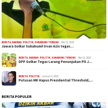
BERITA
,
DAERAH
,
POLITIK
,
SUKABUMI TERKINI
Mei 15, 2025
Jawara Golkar Sukabumi! Irvan Azis tegas…
BERITA
,
DAERAH
,
POLITIK
,
SUKABUMI TERKINI
Mei 15, 2025
DPP Golkar Tegas Larang Penunjukan Plt J…
BERITA
,
POLITIK
Januari 4, 2025
Putusan MK Hapus Presidential Threshold,…
BERITA POPULER