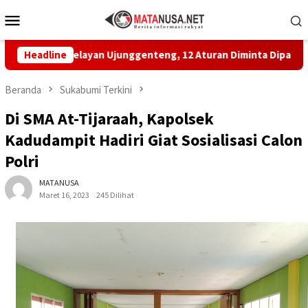
Loncat
Menu
ke
Mobile
konten
atan Nelayan Ujunggenteng, 12 Aturan Diminta Dipatuhi
Headline
Beranda
Sukabumi Terkini
Di SMA At-Tijaraah, Kapolsek
Kadudampit Hadiri Giat Sosialisasi Calon
Polri
MATANUSA
Maret 16, 2023
245 Dilihat