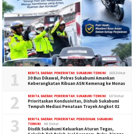
1
BERITA
,
DAERAH
,
PEMERINTAH
,
SUKABUMI TERKINI
1655 Dilihat
30 Bus Dikawal, Polres Sukabumi Amankan
Keberangkatan Ribuan ASN Kemenag ke Monas
2
BERITA
,
DAERAH
,
PEMERINTAH
,
SUKABUMI TERKINI
637 Dilihat
Prioritaskan Kondusivitas, Dishub Sukabumi
Tempuh Mediasi Penataan Trayek Angkot 02
3
BERITA
,
DAERAH
,
PEMERINTAH
,
PENDIDIKAN
,
SUKABUMI
TERKINI
441 Dilihat
Disdik Sukabumi Keluarkan Aturan Tegas,