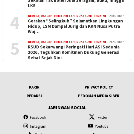
Sekolah Tak Boleh Jual Seragam, Buku, hingga
LKS
4
BERITA
,
DAERAH
,
PEMERINTAH
,
SUKABUMI TERKINI
280 Dilihat
Gerakan “Selingkuh” Selamatkan Lingkungan
Hidup, LSM Dampal Jurig dan KKN Nusa Putra
Wuj…
5
BERITA
,
DAERAH
,
PEMERINTAH
,
SUKABUMI TERKINI
212 Dilihat
RSUD Sekarwangi Peringati Hari ASI Sedunia
2026, Teguhkan Komitmen Dukung Generasi
Sehat Sejak Dini
KARIR
PRIVACY POLICY
REDAKSI
PEDOMAN MEDIA SIBER
JARINGAN SOCIAL
Facebook
Twitter
Instagram
Youtube