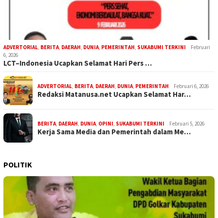
ADVERTORIAL
,
BERITA
,
DAERAH
,
DUNIA
,
PEMERINTAH
,
SUKABUMI TERKINI
Februari
6, 2026
LCT–Indonesia Ucapkan Selamat Hari Pers …
ADVERTORIAL
,
BERITA
,
DAERAH
,
DUNIA
,
PEMERINTAH
Februari 6, 2026
Redaksi Matanusa.net Ucapkan Selamat Har…
BERITA
,
DAERAH
,
DUNIA
,
OPINI
,
SUKABUMI TERKINI
Februari 5, 2026
Kerja Sama Media dan Pemerintah dalam Me…
POLITIK