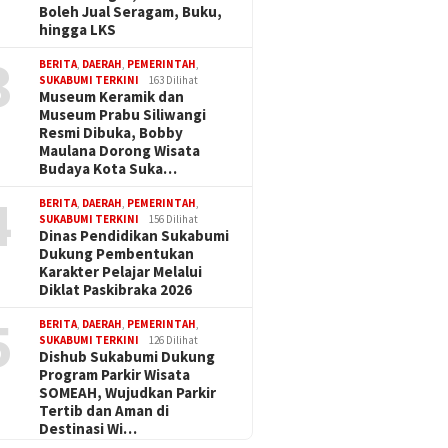
Boleh Jual Seragam, Buku,
hingga LKS
3
BERITA
,
DAERAH
,
PEMERINTAH
,
SUKABUMI TERKINI
163 Dilihat
Museum Keramik dan
Museum Prabu Siliwangi
Resmi Dibuka, Bobby
Maulana Dorong Wisata
Budaya Kota Suka…
4
BERITA
,
DAERAH
,
PEMERINTAH
,
SUKABUMI TERKINI
156 Dilihat
Dinas Pendidikan Sukabumi
Dukung Pembentukan
Karakter Pelajar Melalui
Diklat Paskibraka 2026
5
BERITA
,
DAERAH
,
PEMERINTAH
,
SUKABUMI TERKINI
126 Dilihat
Dishub Sukabumi Dukung
Program Parkir Wisata
SOMEAH, Wujudkan Parkir
Tertib dan Aman di
Destinasi Wi…