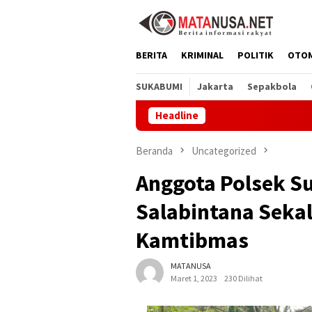
Loncat
ke
konten
BERITA
KRIMINAL
POLITIK
OTO
SUKABUMI
Jakarta
Sepakbola
Headline
CV By
Beranda
Uncategorized
Anggota Polsek 
Salabintana Seka
Kamtibmas
MATANUSA
Maret 1, 2023
230 Dilihat