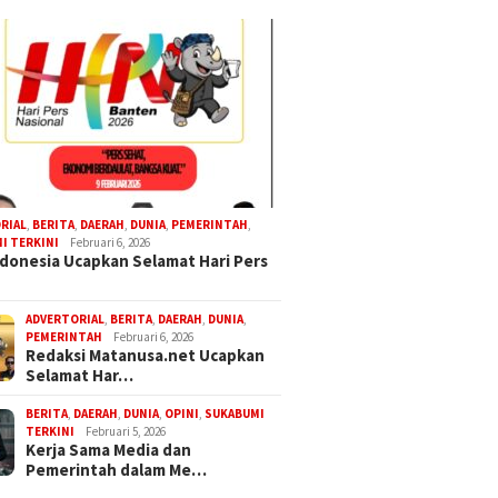
RIAL
,
BERITA
,
DAERAH
,
DUNIA
,
PEMERINTAH
,
I TERKINI
Februari 6, 2026
donesia Ucapkan Selamat Hari Pers
ADVERTORIAL
,
BERITA
,
DAERAH
,
DUNIA
,
PEMERINTAH
Februari 6, 2026
Redaksi Matanusa.net Ucapkan
Selamat Har…
BERITA
,
DAERAH
,
DUNIA
,
OPINI
,
SUKABUMI
TERKINI
Februari 5, 2026
Kerja Sama Media dan
Pemerintah dalam Me…