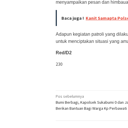
menyampaikan pesan dan himbauan
Baca juga !
Kanit Samapta Pol
Adapun kegiatan patroli yang dila
untuk menciptakan situasi yang am
Red/D2
230
Navigasi
Pos sebelumnya
Bumi Berbagi, Kapolsek Sukabumi 0 dan Ja
pos
Berikan Bantuan Bagi Warga Kp Perbawati