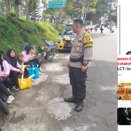
ADVERTO
SUKABUM
LCT–In
…