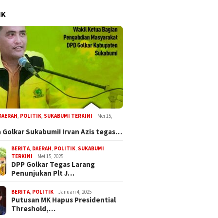
IK
DAERAH
,
POLITIK
,
SUKABUMI TERKINI
Mei 15,
 Golkar Sukabumi! Irvan Azis tegas…
BERITA
,
DAERAH
,
POLITIK
,
SUKABUMI
TERKINI
Mei 15, 2025
DPP Golkar Tegas Larang
Penunjukan Plt J…
BERITA
,
POLITIK
Januari 4, 2025
Putusan MK Hapus Presidential
Threshold,…