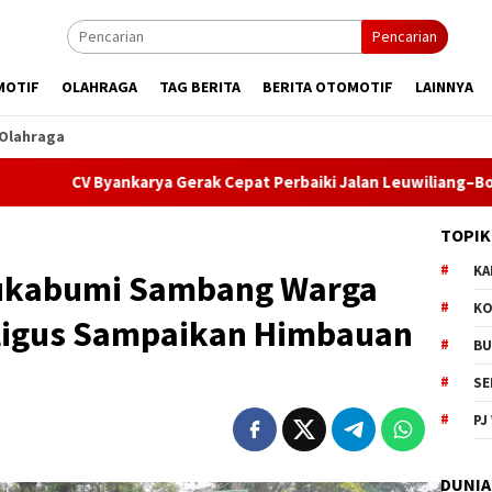
Pencarian
MOTIF
OLAHRAGA
TAG BERITA
BERITA OTOMOTIF
LAINNYA
Olahraga
ankarya Gerak Cepat Perbaiki Jalan Leuwiliang–Bojongtipar, DP
TOPIK
KA
Sukabumi Sambang Warga
KO
ligus Sampaikan Himbauan
BU
SE
PJ
DUNIA