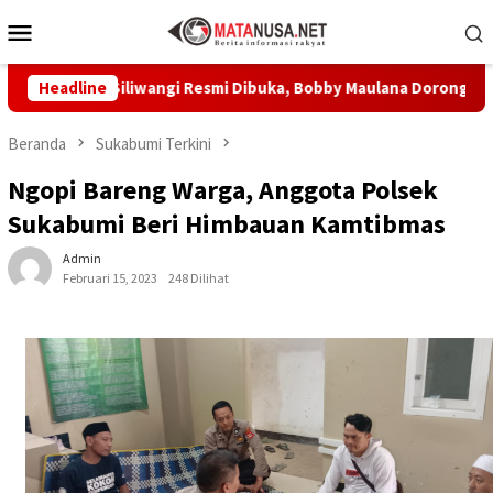
Loncat
Menu
ke
Mobile
konten
abu Siliwangi Resmi Dibuka, Bobby Maulana Dorong Wisata Bud
Headline
Beranda
Sukabumi Terkini
Ngopi Bareng Warga, Anggota Polsek
Sukabumi Beri Himbauan Kamtibmas
Admin
Februari 15, 2023
248 Dilihat