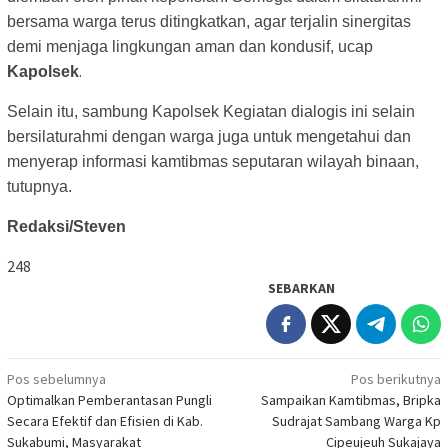
bersama warga terus ditingkatkan, agar terjalin sinergitas
demi menjaga lingkungan aman dan kondusif, ucap
.
Kapolsek
Selain itu, sambung Kapolsek Kegiatan dialogis ini selain
bersilaturahmi dengan warga juga untuk mengetahui dan
menyerap informasi kamtibmas seputaran wilayah binaan,
tutupnya.
Redaksi/Steven
248
SEBARKAN
Navigasi
Pos sebelumnya
Pos berikutnya
Optimalkan Pemberantasan Pungli
Sampaikan Kamtibmas, Bripka
pos
Secara Efektif dan Efisien di Kab.
Sudrajat Sambang Warga Kp
Sukabumi, Masyarakat
Cipeujeuh Sukajaya