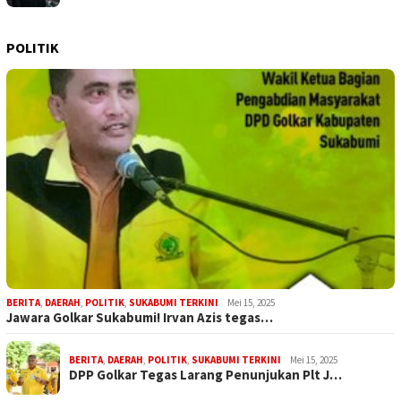
POLITIK
BERITA
,
DAERAH
,
POLITIK
,
SUKABUMI TERKINI
Mei 15, 2025
Jawara Golkar Sukabumi! Irvan Azis tegas…
BERITA
,
DAERAH
,
POLITIK
,
SUKABUMI TERKINI
Mei 15, 2025
DPP Golkar Tegas Larang Penunjukan Plt J…