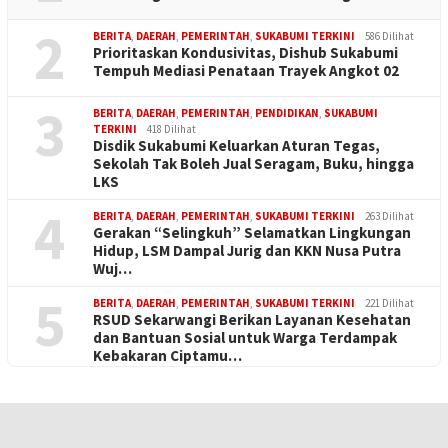
2
BERITA
,
DAERAH
,
PEMERINTAH
,
SUKABUMI TERKINI
586 Dilihat
Prioritaskan Kondusivitas, Dishub Sukabumi
Tempuh Mediasi Penataan Trayek Angkot 02
3
BERITA
,
DAERAH
,
PEMERINTAH
,
PENDIDIKAN
,
SUKABUMI
TERKINI
418 Dilihat
Disdik Sukabumi Keluarkan Aturan Tegas,
Sekolah Tak Boleh Jual Seragam, Buku, hingga
LKS
4
BERITA
,
DAERAH
,
PEMERINTAH
,
SUKABUMI TERKINI
263 Dilihat
Gerakan “Selingkuh” Selamatkan Lingkungan
Hidup, LSM Dampal Jurig dan KKN Nusa Putra
Wuj…
5
BERITA
,
DAERAH
,
PEMERINTAH
,
SUKABUMI TERKINI
221 Dilihat
RSUD Sekarwangi Berikan Layanan Kesehatan
dan Bantuan Sosial untuk Warga Terdampak
Kebakaran Ciptamu…