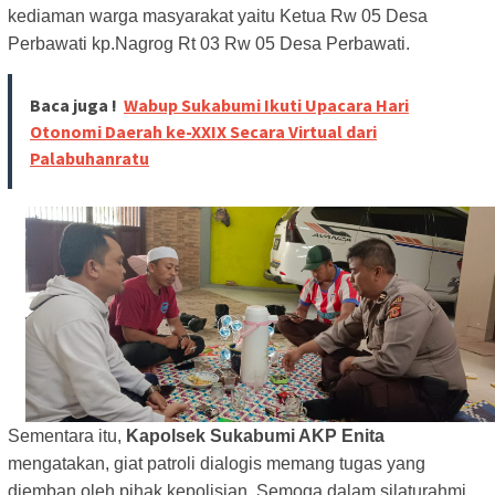
kediaman warga masyarakat yaitu Ketua Rw 05 Desa
Perbawati kp.Nagrog Rt 03 Rw 05 Desa Perbawati.
Baca juga !
Wabup Sukabumi Ikuti Upacara Hari
Otonomi Daerah ke-XXIX Secara Virtual dari
Palabuhanratu
Sementara itu,
Kapolsek Sukabumi AKP Enita
mengatakan, giat patroli dialogis memang tugas yang
diemban oleh pihak kepolisian. Semoga dalam silaturahmi