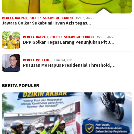
BERITA
,
DAERAH
,
POLITIK
,
SUKABUMI TERKINI
Mei 15, 2025
Jawara Golkar Sukabumi! Irvan Azis tegas…
BERITA
,
DAERAH
,
POLITIK
,
SUKABUMI TERKINI
Mei 15, 2025
DPP Golkar Tegas Larang Penunjukan Plt J…
BERITA
,
POLITIK
Januari 4, 2025
Putusan MK Hapus Presidential Threshold,…
BERITA POPULER