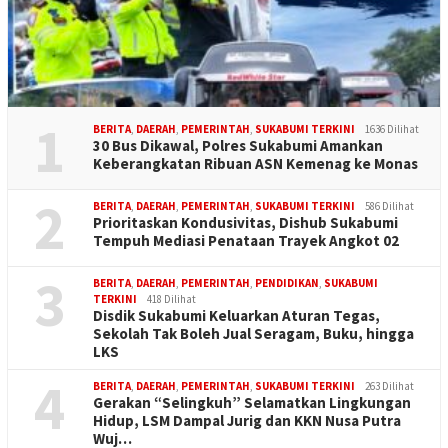
1
BERITA
,
DAERAH
,
PEMERINTAH
,
SUKABUMI TERKINI
1636 Dilihat
30 Bus Dikawal, Polres Sukabumi Amankan
Keberangkatan Ribuan ASN Kemenag ke Monas
2
BERITA
,
DAERAH
,
PEMERINTAH
,
SUKABUMI TERKINI
586 Dilihat
Prioritaskan Kondusivitas, Dishub Sukabumi
Tempuh Mediasi Penataan Trayek Angkot 02
3
BERITA
,
DAERAH
,
PEMERINTAH
,
PENDIDIKAN
,
SUKABUMI
TERKINI
418 Dilihat
Disdik Sukabumi Keluarkan Aturan Tegas,
Sekolah Tak Boleh Jual Seragam, Buku, hingga
LKS
4
BERITA
,
DAERAH
,
PEMERINTAH
,
SUKABUMI TERKINI
263 Dilihat
Gerakan “Selingkuh” Selamatkan Lingkungan
Hidup, LSM Dampal Jurig dan KKN Nusa Putra
Wuj…