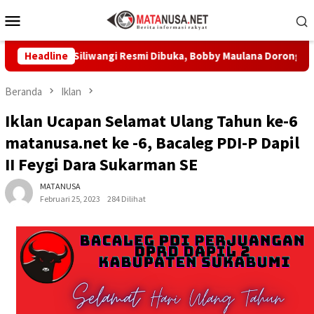
Loncat
Menu
ke
Mobile
konten
Prabu Siliwangi Resmi Dibuka, Bobby Maulana Dorong Wisata B
Headline
Beranda
Iklan
Iklan Ucapan Selamat Ulang Tahun ke-6
matanusa.net ke -6, Bacaleg PDI-P Dapil
II Feygi Dara Sukarman SE
MATANUSA
Februari 25, 2023
284 Dilihat