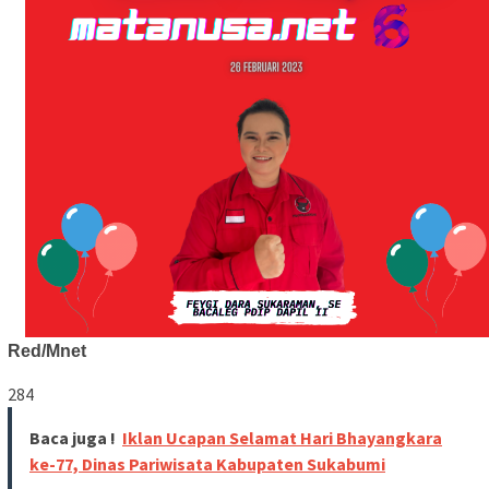
Red/Mnet
284
Baca juga !
Iklan Ucapan Selamat Hari Bhayangkara
ke-77, Dinas Pariwisata Kabupaten Sukabumi