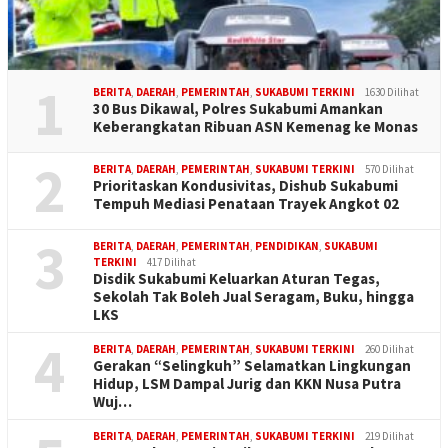
1
BERITA
,
DAERAH
,
PEMERINTAH
,
SUKABUMI TERKINI
1630 Dilihat
30 Bus Dikawal, Polres Sukabumi Amankan
Keberangkatan Ribuan ASN Kemenag ke Monas
2
BERITA
,
DAERAH
,
PEMERINTAH
,
SUKABUMI TERKINI
570 Dilihat
Prioritaskan Kondusivitas, Dishub Sukabumi
Tempuh Mediasi Penataan Trayek Angkot 02
3
BERITA
,
DAERAH
,
PEMERINTAH
,
PENDIDIKAN
,
SUKABUMI
TERKINI
417 Dilihat
Disdik Sukabumi Keluarkan Aturan Tegas,
Sekolah Tak Boleh Jual Seragam, Buku, hingga
LKS
4
BERITA
,
DAERAH
,
PEMERINTAH
,
SUKABUMI TERKINI
260 Dilihat
Gerakan “Selingkuh” Selamatkan Lingkungan
Hidup, LSM Dampal Jurig dan KKN Nusa Putra
Wuj…
BERITA
,
DAERAH
,
PEMERINTAH
,
SUKABUMI TERKINI
219 Dilihat