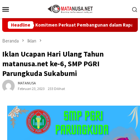
Loncat
Menu
ke
Mobile
konten
 Tegaskan Komitmen Perkuat Pembangunan dalam Rapat Paripur
Headline
Beranda
Iklan
Iklan Ucapan Hari Ulang Tahun
matanusa.net ke-6, SMP PGRI
Parungkuda Sukabumi
MATANUSA
Februari 23, 2023
233 Dilihat