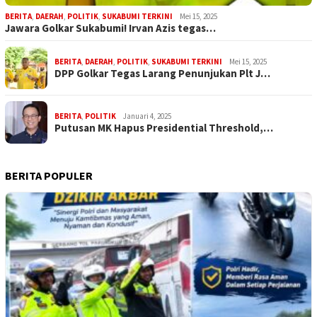
BERITA
,
DAERAH
,
POLITIK
,
SUKABUMI TERKINI
Mei 15, 2025
Jawara Golkar Sukabumi! Irvan Azis tegas…
BERITA
,
DAERAH
,
POLITIK
,
SUKABUMI TERKINI
Mei 15, 2025
DPP Golkar Tegas Larang Penunjukan Plt J…
BERITA
,
POLITIK
Januari 4, 2025
Putusan MK Hapus Presidential Threshold,…
BERITA POPULER