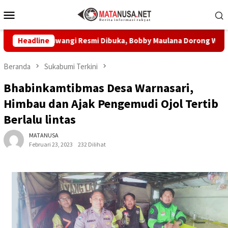
Loncat
Menu
ke
Mobile
konten
bu Siliwangi Resmi Dibuka, Bobby Maulana Dorong Wisata Buda
Headline
Beranda
Sukabumi Terkini
Bhabinkamtibmas Desa Warnasari,
Himbau dan Ajak Pengemudi Ojol Tertib
Berlalu lintas
MATANUSA
Februari 23, 2023
232 Dilihat