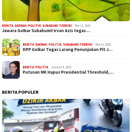
BERITA
,
DAERAH
,
POLITIK
,
SUKABUMI TERKINI
Mei 15, 2025
Jawara Golkar Sukabumi! Irvan Azis tegas…
BERITA
,
DAERAH
,
POLITIK
,
SUKABUMI TERKINI
Mei 15, 2025
DPP Golkar Tegas Larang Penunjukan Plt J…
BERITA
,
POLITIK
Januari 4, 2025
Putusan MK Hapus Presidential Threshold,…
BERITA POPULER