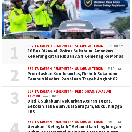
1
BERITA
,
DAERAH
,
PEMERINTAH
,
SUKABUMI TERKINI
1639 Dilihat
30 Bus Dikawal, Polres Sukabumi Amankan
Keberangkatan Ribuan ASN Kemenag ke Monas
2
BERITA
,
DAERAH
,
PEMERINTAH
,
SUKABUMI TERKINI
594 Dilihat
Prioritaskan Kondusivitas, Dishub Sukabumi
Tempuh Mediasi Penataan Trayek Angkot 02
3
BERITA
,
DAERAH
,
PEMERINTAH
,
PENDIDIKAN
,
SUKABUMI
TERKINI
424 Dilihat
Disdik Sukabumi Keluarkan Aturan Tegas,
Sekolah Tak Boleh Jual Seragam, Buku, hingga
LKS
4
BERITA
,
DAERAH
,
PEMERINTAH
,
SUKABUMI TERKINI
266 Dilihat
Gerakan “Selingkuh” Selamatkan Lingkungan
Hidup, LSM Dampal Jurig dan KKN Nusa Putra