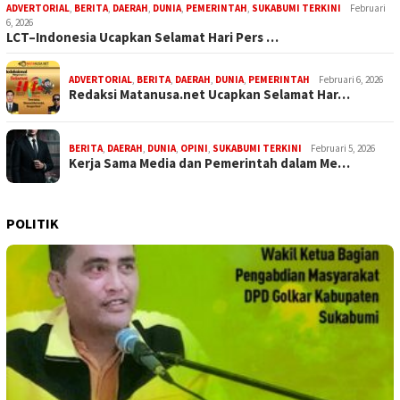
ADVERTORIAL
,
BERITA
,
DAERAH
,
DUNIA
,
PEMERINTAH
,
SUKABUMI TERKINI
Februari
6, 2026
LCT–Indonesia Ucapkan Selamat Hari Pers …
ADVERTORIAL
,
BERITA
,
DAERAH
,
DUNIA
,
PEMERINTAH
Februari 6, 2026
Redaksi Matanusa.net Ucapkan Selamat Har…
BERITA
,
DAERAH
,
DUNIA
,
OPINI
,
SUKABUMI TERKINI
Februari 5, 2026
Kerja Sama Media dan Pemerintah dalam Me…
POLITIK