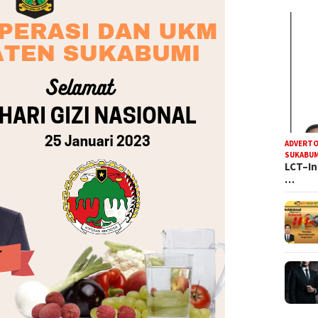
ADVERTO
SUKABUM
LCT–In
…