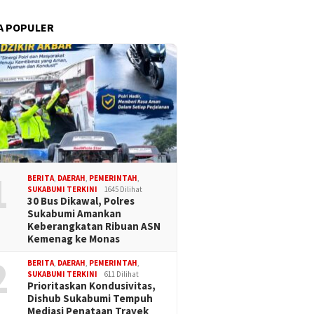
A POPULER
1
BERITA
,
DAERAH
,
PEMERINTAH
,
SUKABUMI TERKINI
1645 Dilihat
30 Bus Dikawal, Polres
Sukabumi Amankan
Keberangkatan Ribuan ASN
Kemenag ke Monas
2
BERITA
,
DAERAH
,
PEMERINTAH
,
SUKABUMI TERKINI
611 Dilihat
Prioritaskan Kondusivitas,
Dishub Sukabumi Tempuh
Mediasi Penataan Trayek