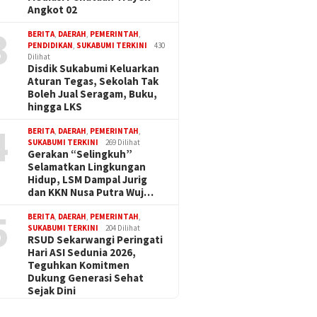
Angkot 02
3
BERITA
,
DAERAH
,
PEMERINTAH
,
PENDIDIKAN
,
SUKABUMI TERKINI
430
Dilihat
Disdik Sukabumi Keluarkan
Aturan Tegas, Sekolah Tak
Boleh Jual Seragam, Buku,
hingga LKS
4
BERITA
,
DAERAH
,
PEMERINTAH
,
SUKABUMI TERKINI
269 Dilihat
Gerakan “Selingkuh”
Selamatkan Lingkungan
Hidup, LSM Dampal Jurig
dan KKN Nusa Putra Wuj…
5
BERITA
,
DAERAH
,
PEMERINTAH
,
SUKABUMI TERKINI
204 Dilihat
RSUD Sekarwangi Peringati
Hari ASI Sedunia 2026,
Teguhkan Komitmen
Dukung Generasi Sehat
Sejak Dini