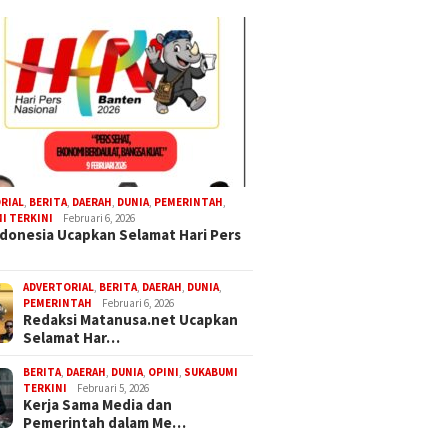
RIAL
,
BERITA
,
DAERAH
,
DUNIA
,
PEMERINTAH
,
I TERKINI
Februari 6, 2026
donesia Ucapkan Selamat Hari Pers
ADVERTORIAL
,
BERITA
,
DAERAH
,
DUNIA
,
PEMERINTAH
Februari 6, 2026
Redaksi Matanusa.net Ucapkan
Selamat Har…
BERITA
,
DAERAH
,
DUNIA
,
OPINI
,
SUKABUMI
TERKINI
Februari 5, 2026
Kerja Sama Media dan
Pemerintah dalam Me…