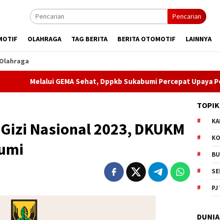
Pencarian
MOTIF
OLAHRAGA
TAG BERITA
BERITA OTOMOTIF
LAINNYA
Olahraga
elalui GEMA Sehat, Dppkb Sukabumi Percepat Upaya Pencegahan
TOPIK
KA
 Gizi Nasional 2023, DKUKM
KO
umi
BU
SE
PJ
DUNIA