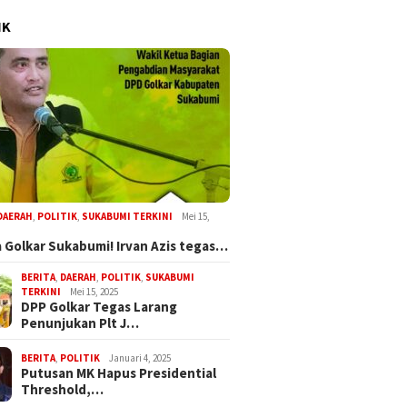
IK
DAERAH
,
POLITIK
,
SUKABUMI TERKINI
Mei 15,
 Golkar Sukabumi! Irvan Azis tegas…
BERITA
,
DAERAH
,
POLITIK
,
SUKABUMI
TERKINI
Mei 15, 2025
DPP Golkar Tegas Larang
Penunjukan Plt J…
BERITA
,
POLITIK
Januari 4, 2025
Putusan MK Hapus Presidential
Threshold,…