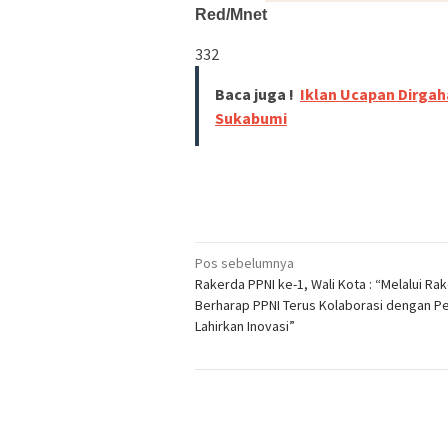
Red/Mnet
332
Baca juga !
Iklan Ucapan Dirgah
Sukabumi
Navigasi
Pos sebelumnya
Rakerda PPNI ke-1, Wali Kota : “Melalui Ra
pos
Berharap PPNI Terus Kolaborasi dengan 
Lahirkan Inovasi”