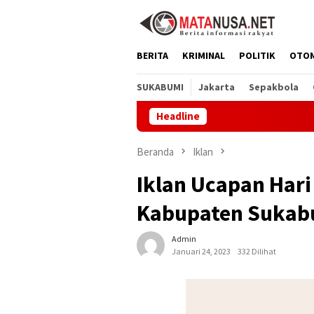
Loncat
ke
konten
BERITA
KRIMINAL
POLITIK
OTO
SUKABUMI
Jakarta
Sepakbola
Headline
M
Beranda
Iklan
Iklan Ucapan Hari
Kabupaten Sukab
Admin
Januari 24, 2023
332 Dilihat