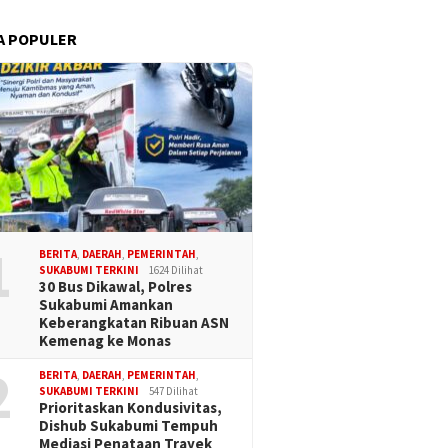
A POPULER
1
BERITA
,
DAERAH
,
PEMERINTAH
,
SUKABUMI TERKINI
1624 Dilihat
30 Bus Dikawal, Polres
Sukabumi Amankan
Keberangkatan Ribuan ASN
Kemenag ke Monas
2
BERITA
,
DAERAH
,
PEMERINTAH
,
SUKABUMI TERKINI
547 Dilihat
Prioritaskan Kondusivitas,
Dishub Sukabumi Tempuh
Mediasi Penataan Trayek