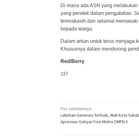
Di mana ada ASN yang melakukan 
yang pendek dalam pengabdian. S
terimakasih dan selamat memasuki
kepada warga.
Dalam artian untuk terus menjaga 
Khususnya dalam mendorong pemb
Red/Berry
237
Navigasi
Pos sebelumnya
Lahirkan Generasi Terbaik, Wali Kota Suka
pos
Apresiasi Gebyar Five Matrix SMPN 5