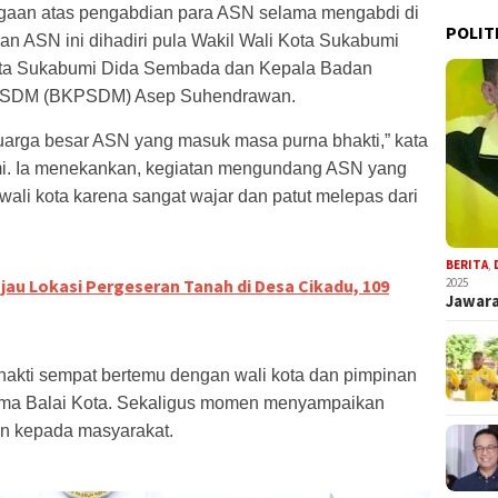
gaan atas pengabdian para ASN selama mengabdi di
POLIT
n ASN ini dihadiri pula Wakil Wali Kota Sukabumi
ota Sukabumi Dida Sembada dan Kepala Badan
 SDM (BKPSDM) Asep Suhendrawan.
uarga besar ASN yang masuk masa purna bhakti,” kata
i. Ia menekankan, kegiatan mengundang ASN yang
ali kota karena sangat wajar dan patut melepas dari
BERITA
,
2025
jau Lokasi Pergeseran Tanah di Desa Cikadu, 109
Jawara
akti sempat bertemu dengan wali kota dan pimpinan
tama Balai Kota. Sekaligus momen menyampaikan
an kepada masyarakat.