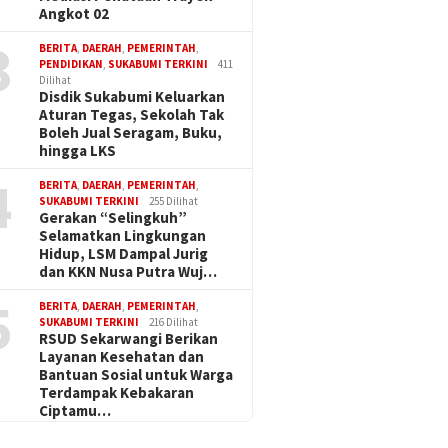
Angkot 02
3
BERITA
,
DAERAH
,
PEMERINTAH
,
PENDIDIKAN
,
SUKABUMI TERKINI
411
Dilihat
Disdik Sukabumi Keluarkan
Aturan Tegas, Sekolah Tak
Boleh Jual Seragam, Buku,
hingga LKS
4
BERITA
,
DAERAH
,
PEMERINTAH
,
SUKABUMI TERKINI
255 Dilihat
Gerakan “Selingkuh”
Selamatkan Lingkungan
Hidup, LSM Dampal Jurig
dan KKN Nusa Putra Wuj…
5
BERITA
,
DAERAH
,
PEMERINTAH
,
SUKABUMI TERKINI
216 Dilihat
RSUD Sekarwangi Berikan
Layanan Kesehatan dan
Bantuan Sosial untuk Warga
Terdampak Kebakaran
Ciptamu…