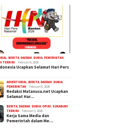
RIAL
,
BERITA
,
DAERAH
,
DUNIA
,
PEMERINTAH
,
I TERKINI
Februari 6, 2026
donesia Ucapkan Selamat Hari Pers
ADVERTORIAL
,
BERITA
,
DAERAH
,
DUNIA
,
PEMERINTAH
Februari 6, 2026
Redaksi Matanusa.net Ucapkan
Selamat Har…
BERITA
,
DAERAH
,
DUNIA
,
OPINI
,
SUKABUMI
TERKINI
Februari 5, 2026
Kerja Sama Media dan
Pemerintah dalam Me…