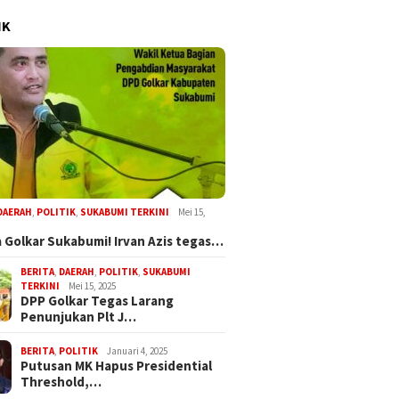
IK
DAERAH
,
POLITIK
,
SUKABUMI TERKINI
Mei 15,
 Golkar Sukabumi! Irvan Azis tegas…
BERITA
,
DAERAH
,
POLITIK
,
SUKABUMI
TERKINI
Mei 15, 2025
DPP Golkar Tegas Larang
Penunjukan Plt J…
BERITA
,
POLITIK
Januari 4, 2025
Putusan MK Hapus Presidential
Threshold,…