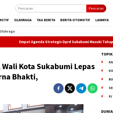
Pencarian
MOTIF
OLAHRAGA
TAG BERITA
BERITA OTOMOTIF
LAINNYA
Olahraga
Empat Agenda Strategis Dprd Sukabumi Masuki Tahap Pembaha
TOPIK
KA
, Wali Kota Sukabumi Lepas
KO
rna Bhakti,
BU
SE
PJ
DUNIA