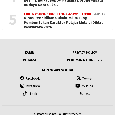
Resmi Dibuka, Bobby Maulana Dorong Wisata
Budaya Kota Suka…
5
BERITA
,
DAERAH
,
PEMERINTAH
,
SUKABUMI TERKINI
152 Dilihat
Dinas Pendidikan Sukabumi Dukung
Pembentukan Karakter Pelajar Melalui Diklat
Paskibraka 2026
KARIR
PRIVACY POLICY
REDAKSI
PEDOMAN MEDIA SIBER
JARINGAN SOCIAL
Facebook
Twitter
Instagram
Youtube
Tiktok
RSS
© matanusa.net - all right reserved