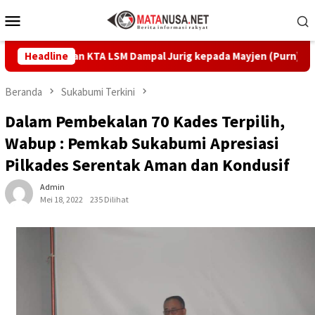
Loncat
Menu
ke
Mobile
konten
rahkan KTA LSM Dampal Jurig kepada Mayjen (Purn) Tatang Zaenud
Headline
Beranda
Sukabumi Terkini
Dalam Pembekalan 70 Kades Terpilih,
Wabup : Pemkab Sukabumi Apresiasi
Pilkades Serentak Aman dan Kondusif
Admin
Mei 18, 2022
235 Dilihat