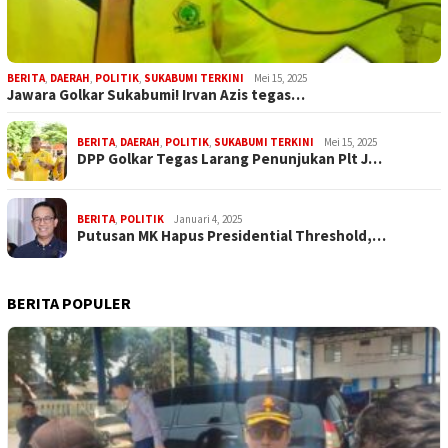
BERITA
,
DAERAH
,
POLITIK
,
SUKABUMI TERKINI
Mei 15, 2025
Jawara Golkar Sukabumi! Irvan Azis tegas…
BERITA
,
DAERAH
,
POLITIK
,
SUKABUMI TERKINI
Mei 15, 2025
DPP Golkar Tegas Larang Penunjukan Plt J…
BERITA
,
POLITIK
Januari 4, 2025
Putusan MK Hapus Presidential Threshold,…
BERITA POPULER