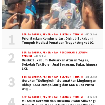
1
BERITA
,
DAERAH
,
PEMERINTAH
,
SUKABUMI TERKINI
640 Dilihat
Prioritaskan Kondusivitas, Dishub Sukabumi
Tempuh Mediasi Penataan Trayek Angkot 02
2
BERITA
,
DAERAH
,
PEMERINTAH
,
PENDIDIKAN
,
SUKABUMI
TERKINI
441 Dilihat
Disdik Sukabumi Keluarkan Aturan Tegas,
Sekolah Tak Boleh Jual Seragam, Buku, hingga
LKS
3
BERITA
,
DAERAH
,
PEMERINTAH
,
SUKABUMI TERKINI
281 Dilihat
Gerakan “Selingkuh” Selamatkan Lingkungan
Hidup, LSM Dampal Jurig dan KKN Nusa Putra
Wuj…
4
BERITA
,
DAERAH
,
PEMERINTAH
,
SUKABUMI TERKINI
161 Dilihat
Museum Keramik dan Museum Prabu Siliwangi