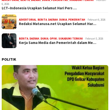
ADVERTORIAL
,
BERITA
,
DAERAH
,
DUNIA
,
PEMERINTAH
,
SUKABUMI TERKINI
Februari
6, 2026
LCT–Indonesia Ucapkan Selamat Hari Pers …
ADVERTORIAL
,
BERITA
,
DAERAH
,
DUNIA
,
PEMERINTAH
Februari 6, 2026
Redaksi Matanusa.net Ucapkan Selamat Har…
BERITA
,
DAERAH
,
DUNIA
,
OPINI
,
SUKABUMI TERKINI
Februari 5, 2026
Kerja Sama Media dan Pemerintah dalam Me…
POLITIK