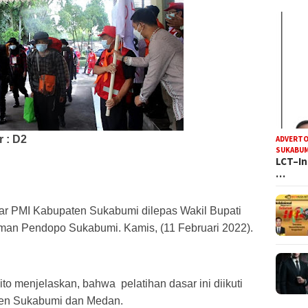
r : D2
ADVERTO
SUKABUM
LCT–In
…
ar PMI Kabupaten Sukabumi dilepas Wakil Bupati 
aman Pendopo Sukabumi. Kamis, (11 
Februari 2022).
 menjelaskan, bahwa  pelatihan dasar ini diikuti 
aten Sukabumi dan Medan.