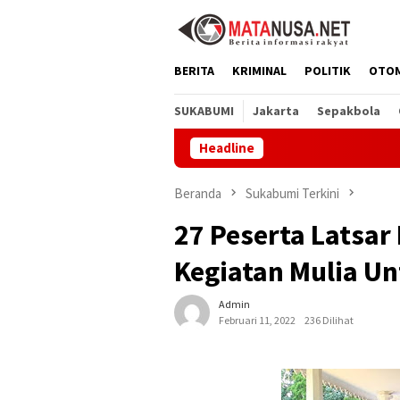
Loncat
ke
konten
BERITA
KRIMINAL
POLITIK
OTO
SUKABUMI
Jakarta
Sepakbola
Headline
Dprd Sukabu
Beranda
Sukabumi Terkini
27 Peserta Latsar
Kegiatan Mulia U
Admin
Februari 11, 2022
236 Dilihat