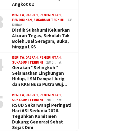
Angkot 02
3
BERITA
,
DAERAH
,
PEMERINTAH
,
PENDIDIKAN
,
SUKABUMI TERKINI
436
Dilihat
Disdik Sukabumi Keluarkan
Aturan Tegas, Sekolah Tak
Boleh Jual Seragam, Buku,
hingga LKS
4
BERITA
,
DAERAH
,
PEMERINTAH
,
SUKABUMI TERKINI
278 Dilihat
Gerakan “Selingkuh”
Selamatkan Lingkungan
Hidup, LSM Dampal Jurig
dan KKN Nusa Putra Wuj…
5
BERITA
,
DAERAH
,
PEMERINTAH
,
SUKABUMI TERKINI
210 Dilihat
RSUD Sekarwangi Peringati
Hari ASI Sedunia 2026,
Teguhkan Komitmen
Dukung Generasi Sehat
Sejak Dini