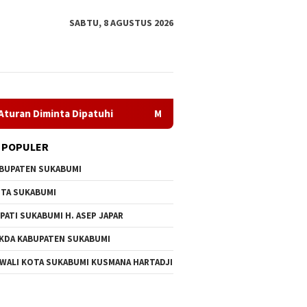
SABTU, 8 AGUSTUS 2026
 Dipatuhi
MBG di SDN Pasirwalang Disorot Wali Murid, Di
 POPULER
BUPATEN SUKABUMI
TA SUKABUMI
PATI SUKABUMI H. ASEP JAPAR
KDA KABUPATEN SUKABUMI
 WALI KOTA SUKABUMI KUSMANA HARTADJI