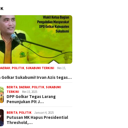
IK
DAERAH
,
POLITIK
,
SUKABUMI TERKINI
Mei 15,
 Golkar Sukabumi! Irvan Azis tegas…
BERITA
,
DAERAH
,
POLITIK
,
SUKABUMI
TERKINI
Mei 15, 2025
DPP Golkar Tegas Larang
Penunjukan Plt J…
BERITA
,
POLITIK
Januari 4, 2025
Putusan MK Hapus Presidential
Threshold,…