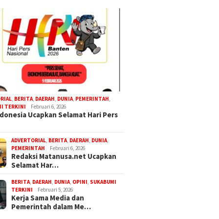
RIAL
,
BERITA
,
DAERAH
,
DUNIA
,
PEMERINTAH
,
I TERKINI
Februari 6, 2026
donesia Ucapkan Selamat Hari Pers
ADVERTORIAL
,
BERITA
,
DAERAH
,
DUNIA
,
PEMERINTAH
Februari 6, 2026
Redaksi Matanusa.net Ucapkan
Selamat Har…
BERITA
,
DAERAH
,
DUNIA
,
OPINI
,
SUKABUMI
TERKINI
Februari 5, 2026
Kerja Sama Media dan
Pemerintah dalam Me…