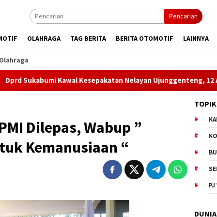
Pencarian
MOTIF
OLAHRAGA
TAG BERITA
BERITA OTOMOTIF
LAINNYA
Olahraga
mi Kawal Kesepakatan Nelayan Ujunggenteng, 12 Aturan Diminta
TOPIK
KA
 PMI Dilepas, Wabup ”
KO
ntuk Kemanusiaan “
BU
SE
PJ
DUNIA