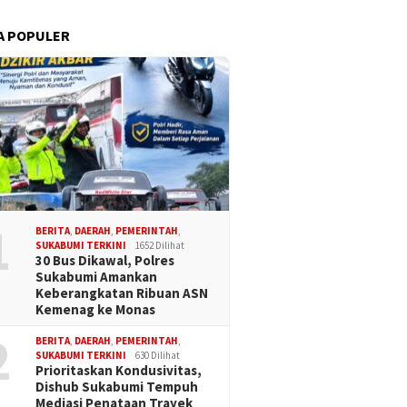
A POPULER
1
BERITA
,
DAERAH
,
PEMERINTAH
,
SUKABUMI TERKINI
1652 Dilihat
30 Bus Dikawal, Polres
Sukabumi Amankan
Keberangkatan Ribuan ASN
Kemenag ke Monas
2
BERITA
,
DAERAH
,
PEMERINTAH
,
SUKABUMI TERKINI
630 Dilihat
Prioritaskan Kondusivitas,
Dishub Sukabumi Tempuh
Mediasi Penataan Trayek