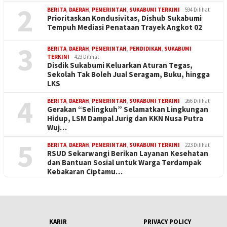
2
BERITA
,
DAERAH
,
PEMERINTAH
,
SUKABUMI TERKINI
594 Dilihat
Prioritaskan Kondusivitas, Dishub Sukabumi
Tempuh Mediasi Penataan Trayek Angkot 02
3
BERITA
,
DAERAH
,
PEMERINTAH
,
PENDIDIKAN
,
SUKABUMI
TERKINI
423 Dilihat
Disdik Sukabumi Keluarkan Aturan Tegas,
Sekolah Tak Boleh Jual Seragam, Buku, hingga
LKS
4
BERITA
,
DAERAH
,
PEMERINTAH
,
SUKABUMI TERKINI
266 Dilihat
Gerakan “Selingkuh” Selamatkan Lingkungan
Hidup, LSM Dampal Jurig dan KKN Nusa Putra
Wuj…
5
BERITA
,
DAERAH
,
PEMERINTAH
,
SUKABUMI TERKINI
223 Dilihat
RSUD Sekarwangi Berikan Layanan Kesehatan
dan Bantuan Sosial untuk Warga Terdampak
Kebakaran Ciptamu…
KARIR
PRIVACY POLICY