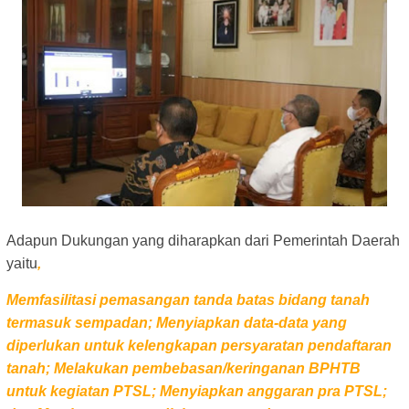
Adapun Dukungan yang diharapkan dari Pemerintah Daerah
yaitu
,
Memfasilitasi pemasangan tanda batas bidang tanah
termasuk sempadan; Menyiapkan data-data yang
diperlukan untuk kelengkapan persyaratan pendaftaran
tanah; Melakukan pembebasan/keringanan BPHTB
untuk kegiatan PTSL; Menyiapkan anggaran
pra PTSL;