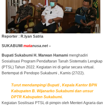
Reporter : R.Iyan Satria
SUKABUMI
mata
nusa.net –
Bupati Sukabumi H. Marwan Hamami
menghadiri
Sosialisasi Program Pendaftaran Tanah Sistematis Lengkap
(PTSL) Tahun 2022. Kegiatan ini di gelar secara virtual.
Bertempat di Pendopo Sukabumi , Kamis (27/22).
Turut mendampingi Bupati , Kepala Kantor BPN
Kabupaten B. Wijanarko Sukabumi dan unsur
DPTR Kabupaten Sukabumi.
Kegiatan Sosilisasi PTSL di pimpin oleh Menteri Agraria dan