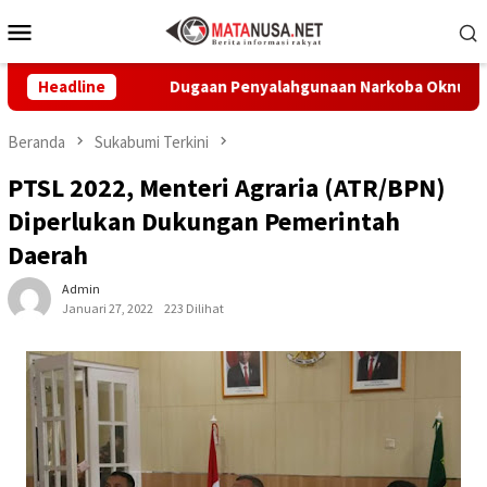
Loncat
Menu
ke
Mobile
konten
kabumi
Headline
Dugaan Penyalahgunaan Narkoba Oknum Kades, Dpr
Beranda
Sukabumi Terkini
PTSL 2022, Menteri Agraria (ATR/BPN)
Diperlukan Dukungan Pemerintah
Daerah
Admin
Januari 27, 2022
223 Dilihat