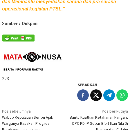
dan Membantu menyediakan sarana dan pra sarana
operasional kegiatan PTSL.”
Sumber : Dokpim
BERITA 
INFORMASI RAKYAT
223
SEBARKAN
Navigasi
Pos sebelumnya
Pos berikutnya
Wabup Kepulauan Seribu Ajak
Bantu Kuatkan Ketahanan Pangan,
pos
Warganya Rasakan Progres
DPC PDI-P Sebar Bibit Ikan Nila Di
Pembangunan Jakarta
Kecamatan Cidahu